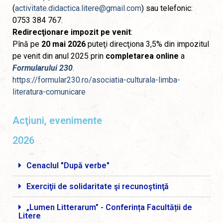
(
activitate.didactica.litere@gmail.com
) sau telefonic:
0753 384 767.
Redirecţionare impozit pe venit
:
Pînă pe
20 mai 2026
puteţi direcţiona 3,5% din impozitul
pe venit din anul 2025 prin
completarea online
a
Formularului 230
.
https://formular230.ro/asociatia-culturala-limba-
literatura-comunicare
Acţiuni, evenimente
2026
Cenaclul "După verbe"
Exerciţii de solidaritate şi recunoştinţă
„Lumen Litterarum” - Conferința Facultății de
Litere