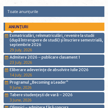
Toate anunțurile
ANUNȚURI
Exmatriculări, reînmatriculări, revenire la studii
(după întrerupere de studii) și înscriere semestrială,
septembrie 2026
29 July, 2026
Admitere 2026 – publicare clasament 1
23 July, 2026
Eliberare adeverințe de absolvire Iulie 2026
14 July, 2026
Programul „Becoming a Leader”
9 June, 2026
Tabere studențești de vară – 2026
3 June, 2026
Olimpici – admitere fără concurs