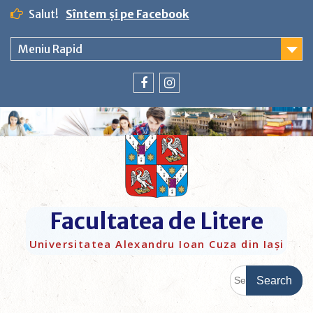
Salut!
Sîntem și pe Facebook
Meniu Rapid
Facultatea de Litere
Universitatea Alexandru Ioan Cuza din Iași