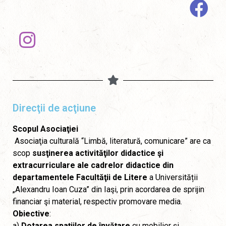
Direcţii de acţiune
Scopul Asociaţiei
Asociaţia culturală “Limbă, literatură, comunicare” are ca
scop
susţinerea activităţilor didactice şi
extracurriculare ale cadrelor didactice din
departamentele Facultăţii de Litere
a Universității
„Alexandru Ioan Cuza” din Iaşi, prin acordarea de sprijin
financiar şi material, respectiv promovare media.
Obiective
:
a)
Dotarea spaţiilor de învăţare
cu mobilier şi