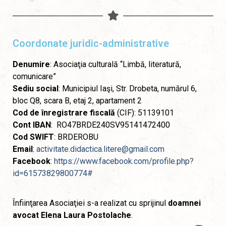
Coordonate juridic-administrative
Denumire
: Asociaţia culturală “Limbă, literatură,
comunicare”
Sediu social
: Municipiul Iaşi, Str. Drobeta, numărul 6,
bloc Q8, scara B, etaj 2, apartament 2
Cod de înregistrare fiscală
(CIF): 51139101
Cont IBAN
: RO47BRDE240SV95141472400
Cod SWIFT
: BRDEROBU
Email
:
activitate.didactica.litere@gmail.com
Facebook
:
https://www.facebook.com/profile.php?
id=61573829800774#
Înfiinţarea Asociaţiei s-a realizat cu sprijinul
doamnei
avocat Elena Laura Postolache
.