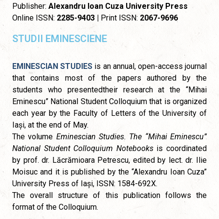
Publisher:
Alexandru Ioan Cuza University Press
Online ISSN:
2285-9403 |
Print ISSN:
2067-9696
STUDII EMINESCIENE
EMINESCIAN STUDIES
is an annual, open-access journal
that contains most of the papers authored by the
students who presentedtheir research at the “Mihai
Eminescu” National Student Colloquium that is organized
each year by the Faculty of Letters of the University of
Iași, at the end of May.
The volume
Eminescian Studies. The “Mihai Eminescu”
National Student Colloquium Notebooks
is coordinated
by prof. dr. Lăcrămioara Petrescu, edited by lect. dr. Ilie
Moisuc and it is published by the “Alexandru Ioan Cuza”
University Press of Iași, ISSN: 1584-692X.
The overall structure of this publication follows the
format of the Colloquium.