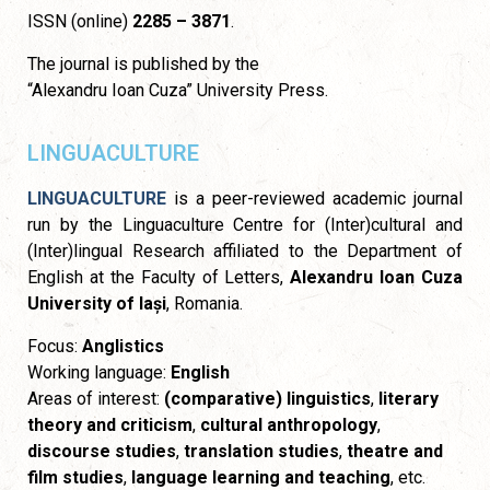
ISSN (online)
2285 – 3871
.
The journal is published by the
“Alexandru Ioan Cuza” University Press.
LINGUACULTURE
LINGUACULTURE
is a peer-reviewed academic journal
run by the Linguaculture Centre for (Inter)cultural and
(Inter)lingual Research affiliated to the Department of
English at the Faculty of Letters,
Alexandru Ioan Cuza
University of Iași
, Romania.
Focus:
Anglistics
Working language:
English
Areas of interest:
(comparative) linguistics
,
literary
theory and criticism
,
cultural anthropology
,
discourse studies
,
translation studies
,
theatre and
film studies
,
language learning and teaching
, etc.