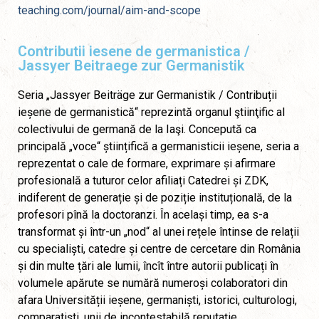
teaching.com/journal/aim-and-scope
Contributii iesene de germanistica /
Jassyer Beitraege zur Germanistik
Seria „Jassyer Beiträge zur Germanistik / Contribuții
ieșene de germanistică“ reprezintă organul ştiinţific al
colectivului de germană de la Iaşi. Concepută ca
principală „voce“ științifică a germanisticii ieșene, seria a
reprezentat o cale de formare, exprimare și afirmare
profesională a tuturor celor afiliați Catedrei și ZDK,
indiferent de generație și de poziție instituțională, de la
profesori pînă la doctoranzi. În același timp, ea s-a
transformat și într-un „nod“ al unei rețele întinse de relații
cu specialiști, catedre și centre de cercetare din România
și din multe țări ale lumii, încît între autorii publicați în
volumele apărute se numără numeroși colaboratori din
afara Universității ieșene, germaniști, istorici, culturologi,
comparatiști, unii de incontestabilă reputație