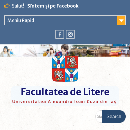
Salut!
Sîntem și pe Facebook
Meniu Rapid
Facultatea de Litere
Universitatea Alexandru Ioan Cuza din Iași