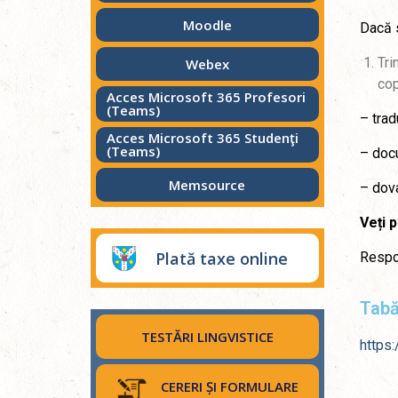
Moodle
Dacă s
Tri
Webex
cop
Acces Microsoft 365 Profesori
(Teams)
– trad
Acces Microsoft 365 Studenţi
(Teams)
– docu
Memsource
– dova
Veți p
Plată taxe online
Respo
Tabă
TESTĂRI LINGVISTICE
https:
CERERI ȘI FORMULARE