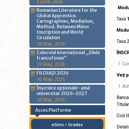
3 June, 2026
Modul
Romanian Literature for the
Global Apprentice.
Taxa
1
Cartographies, Mediation,
Method. Between Minor
Modul
Inscription and World
Circulation
Taxa 2
29 May, 2026
Colocviul internațional „Zilele
ÎNSCR
francofoniei”
19 May, 2026
Com
FILOIAŞI 2026
Veți p
16 May, 2026
Ach
Înscriere opţionale- anul
universitar 2026-2027
Banca
16 May, 2026
Titula
Acces Platforme
Cod I
eSims / Grades
Detali