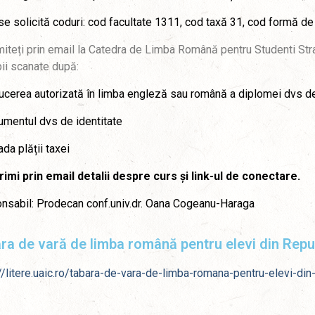
e solicită coduri: cod facultate 1311, cod taxă 31, cod formă d
miteți prin email la Catedra de Limba Română pentru Studenti Str
ii scanate după:
ucerea autorizată în limba engleză sau română a diplomei dvs d
mentul dvs de identitate
da plății taxei
rimi prin email detalii despre curs și link-ul de conectare.
nsabil: Prodecan conf.univ.dr. Oana Cogeanu-Haraga
ra de vară de limba română pentru elevi din Rep
//litere.uaic.ro/tabara-de-vara-de-limba-romana-pentru-elevi-di