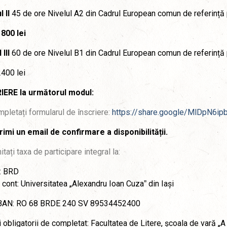
 II
45 de ore Nivelul A2 din Cadrul European comun de referință 
800 lei
 III
60 de ore Nivelul B1 din Cadrul European comun de referință 
400 lei
IERE la următorul modul:
pletați formularul de înscriere:
https://share.google/MlDpN6i
rimi un email de confirmare a disponibilității.
itați taxa de participare integral la:
: BRD
r cont: Universitatea „Alexandru Ioan Cuzaˮ din Iași
BAN: RO 68 BRDE 240 SV 89534452400
i obligatorii de completat: Facultatea de Litere, școala de vară „A 