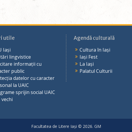
i utile
Agendă culturală
 Iași
Cultura în Iași
tări lingvistice
Iași Fest
icitare informații cu
La Iași
acter public
Palatul Culturii
tecția datelor cu caracter
sonal la UAIC
grame sprijin social UAIC
e vechi
Facultatea de Litere Iași © 2026. GM