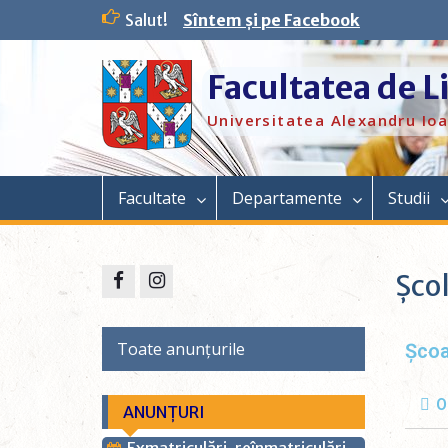
Salut!
Sîntem și pe Facebook
Facultatea de L
Universitatea Alexandru Ioa
Facultate
Departamente
Studii
Școl
Toate anunțurile
Școa
O
ANUNȚURI