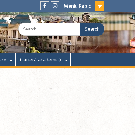
Meniu Rapid
ere
Carieră academică