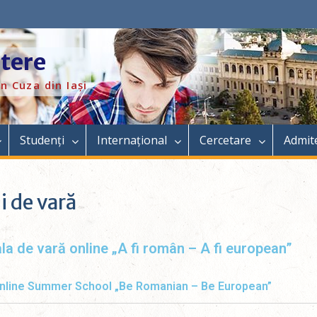
itere
n Cuza din Iași
Studenți
Internațional
Cercetare
Admit
i de vară
la de vară online „A fi român – A fi european”
nline Summer School „Be Romanian – Be European”