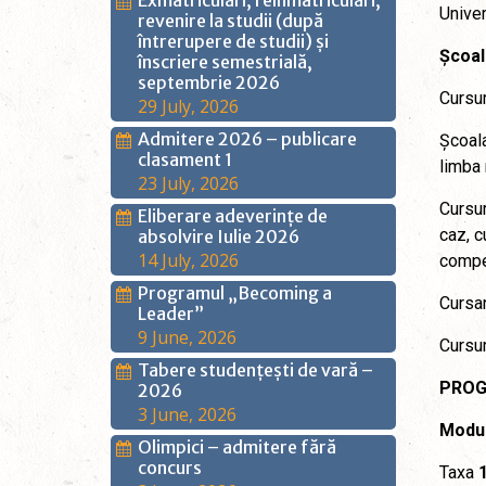
Exmatriculări, reînmatriculări,
Univer
revenire la studii (după
întrerupere de studii) și
Școal
înscriere semestrială,
septembrie 2026
Cursur
29 July, 2026
Admitere 2026 – publicare
Școala
clasament 1
limba
23 July, 2026
Cursur
Eliberare adeverințe de
caz, c
absolvire Iulie 2026
14 July, 2026
compet
Programul „Becoming a
Cursan
Leader”
9 June, 2026
Cursur
Tabere studențești de vară –
PROG
2026
3 June, 2026
Modul
Olimpici – admitere fără
concurs
Taxa
1