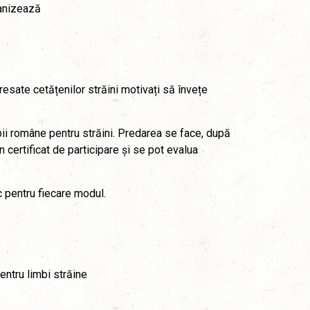
ganizează
resate cetățenilor străini motivați să învețe
bii române pentru străini. Predarea se face, după
n certificat de participare și se pot evalua
c pentru fiecare modul.
ntru limbi străine