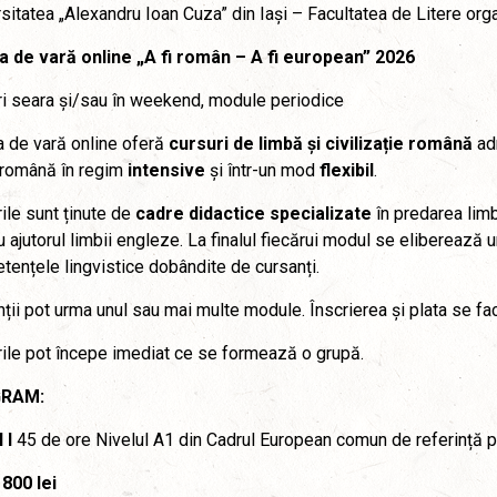
sitatea „Alexandru Ioan Cuza” din Iași – Facultatea de Litere or
a de vară online „A fi român – A fi european” 2026
i seara și/sau în weekend, module periodice
 de vară online oferă
cursuri de limbă și civilizație română
ad
 română în regim
intensive
și într-un mod
flexibil
.
ile sunt ținute de
cadre didactice specializate
în predarea lim
u ajutorul limbii engleze. La finalul fiecărui modul se eliberează u
ențele lingvistice dobândite de cursanți.
ții pot urma unul sau mai multe module. Înscrierea și plata se fa
ile pot începe imediat ce se formează o grupă.
RAM:
 I
45 de ore Nivelul A1 din Cadrul European comun de referință pe
800 lei