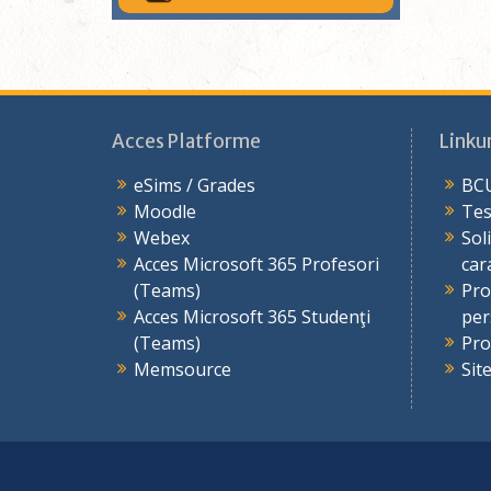
Acces Platforme
Linkur
eSims / Grades
BCU
Moodle
Tes
Webex
Sol
Acces Microsoft 365 Profesori
car
(Teams)
Pro
Acces Microsoft 365 Studenţi
per
(Teams)
Pro
Memsource
Sit