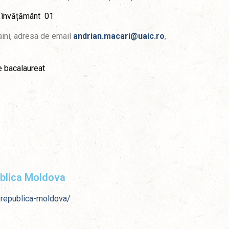
e învățământ 01
aini, adresa de email
andrian.macari@uaic.ro
,
e bacalaureat
ublica Moldova
n-republica-moldova/