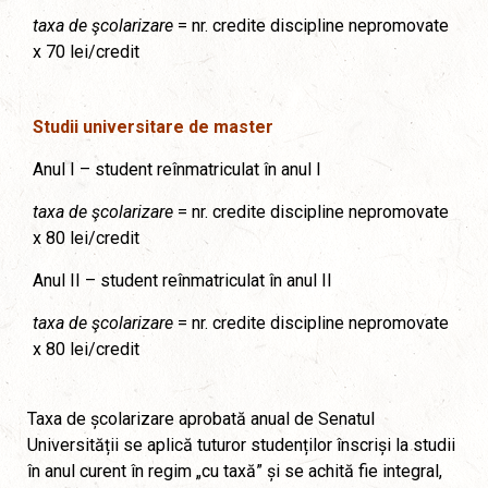
taxa de şcolarizare
= nr. credite discipline nepromovate
x 70 lei/credit
Studii universitare de master
Anul I – student reînmatriculat în anul I
taxa de şcolarizare
= nr. credite discipline nepromovate
x 80 lei/credit
Anul II – student reînmatriculat în anul II
taxa de şcolarizare
= nr. credite discipline nepromovate
x 80 lei/credit
Taxa de școlarizare aprobată anual de Senatul
Universității se aplică tuturor studenților înscriși la studii
în anul curent în regim „cu taxă” și se achită fie integral,