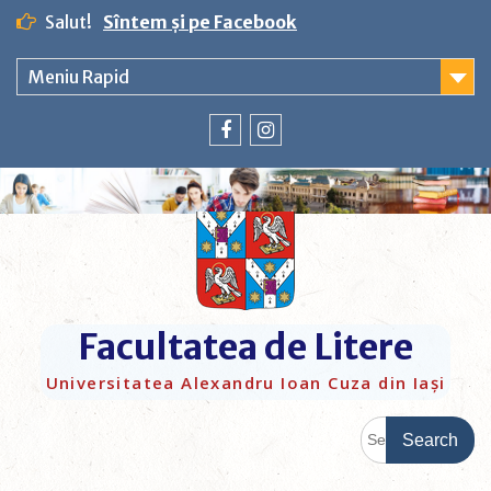
Salut!
Sîntem și pe Facebook
Meniu Rapid
Facultatea de Litere
Universitatea Alexandru Ioan Cuza din Iași