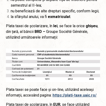
semestrul al II-lea;
nu beneficiază de alte drepturi specific, conform legii;
la sfârșitul anului, va fi
exmatriculat
.
Plata taxei de școlarizare, în
lei
, se face la orice
ghișeu
,
din țară, al băncii
BRD –
Groupe Société Générale,
utilizând următoarele informații:
Plata taxei se poate face și on-line, utilizând aceleași
informații, accesând pagina:
https://plati-taxe.uaic.ro/
Plata taxei de școlarizare, în
EUR
, se face utilizând