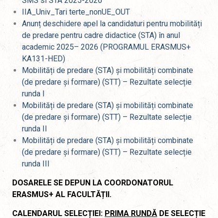
SMS si STA 2025-2026
IIA_Univ_Tari terte_nonUE_OUT
Anunț deschidere apel la candidaturi pentru mobilități
de predare pentru cadre didactice (STA) în anul
academic 2025– 2026 (PROGRAMUL ERASMUS+
KA131-HED)
Mobilități de predare (STA) și mobilități combinate
(de predare și formare) (STT) – Rezultate selecție
runda I
Mobilități de predare (STA) și mobilități combinate
(de predare și formare) (STT) – Rezultate selecție
runda II
Mobilități de predare (STA) și mobilități combinate
(de predare și formare) (STT) – Rezultate selecție
runda III
DOSARELE SE DEPUN LA COORDONATORUL
ERASMUS+ AL FACULTĂȚII.
CALENDARUL SELECȚIEI:
PRIMA RUNDĂ
DE SELECȚIE