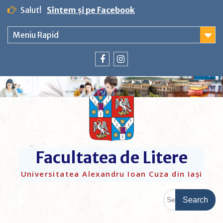
Salut!
Sîntem și pe Facebook
Meniu Rapid
Facultatea de Litere
Universitatea Alexandru Ioan Cuza din Iași