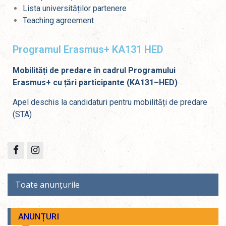
Lista universităților partenere
Teaching agreement
Programul Erasmus+ KA131 HED
Mobilități
de
predare
în cadrul Programului
Erasmus+ cu țări
participante
(KA
131
–
HED
)
Apel deschis la candidaturi pentru mobilități de predare
(STA)
Toate anunțurile
ANUNȚURI