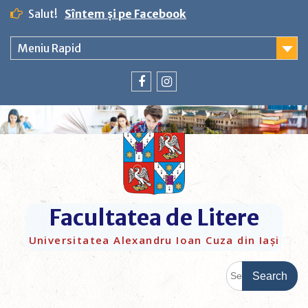
Salut!
Sîntem și pe Facebook
Meniu Rapid
Facultatea de Litere
Universitatea Alexandru Ioan Cuza din Iași