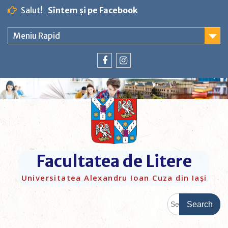
Salut!
Sîntem și pe Facebook
Meniu Rapid
Facultatea de Litere
Universitatea Alexandru Ioan Cuza din Iași