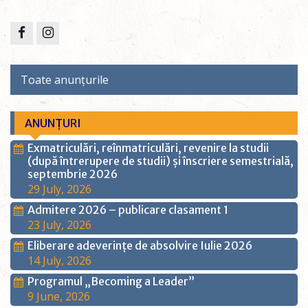
Toate anunțurile
ANUNȚURI
Exmatriculări, reînmatriculări, revenire la studii
(după întrerupere de studii) și înscriere semestrială,
septembrie 2026
29 July, 2026
Admitere 2026 – publicare clasament 1
23 July, 2026
Eliberare adeverințe de absolvire Iulie 2026
14 July, 2026
Programul „Becoming a Leader”
9 June, 2026