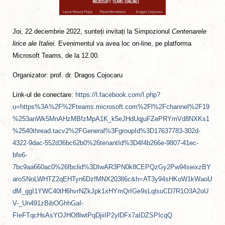
Joi, 22 decembrie 2022, sunteți invitați la Simpozionul
Centenarele
lirice ale Italiei.
Evenimentul va avea loc on-line, pe platforma
Microsoft Teams, de la 12.00.
Organizator: prof. dr. Dragoș Cojocaru
Link-ul de conectare:
https://l.facebook.com/l.php?
u=https%3A%2F%2Fteams.microsoft.com%2Fl%2Fchannel%2F19
%253anWk5MnAHzMBfzMpA1K_k5eJHdUqjuFZePRYmVd8NXKs1
%2540thread.tacv2%2FGeneral%3FgroupId%3D17637783-302d-
4322-9dac-552d36bc62b0%26tenantId%3D4f4b266e-9807-41ec-
bfe6-
7bc9aa660ac0%26fbclid%3DIwAR3PN0k8CEPQzGy2Pw94seixzBY
aroSNoLWHTZ2qEHTyn6DzfMNX203ll6c&h=AT3y94sHKoW1kWaoU
dM_ggI1YWC40tH6hvrNZkJpk1xHYmQrIGe9sLqlsuCD7R1O3A2oU
V-_Un491zBibOGhhGaI-
FIeFTqcHsAsYOJHO8lwtPqDjiiIP2ylDFx7aIDZSPIcqQ