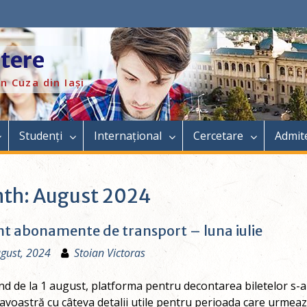
itere
n Cuza din Iași
Studenți
Internațional
Cercetare
Admit
th:
August 2024
t abonamente de transport – luna iulie
gust, 2024
Stoian Victoras
d de la 1 august, platforma pentru decontarea biletelor s-a 
oastră cu câteva detalii utile pentru perioada care urmează