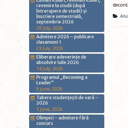
Exmatriculări, reînmatriculări,
decont
revenire la studii (după
întrerupere de studii) și
Anu
înscriere semestrială,
septembrie 2026
29 July, 2026
Admitere 2026 – publicare
clasament 1
23 July, 2026
Eliberare adeverințe de
absolvire Iulie 2026
14 July, 2026
Programul „Becoming a
Leader”
9 June, 2026
Tabere studențești de vară –
2026
3 June, 2026
Olimpici – admitere fără
concurs