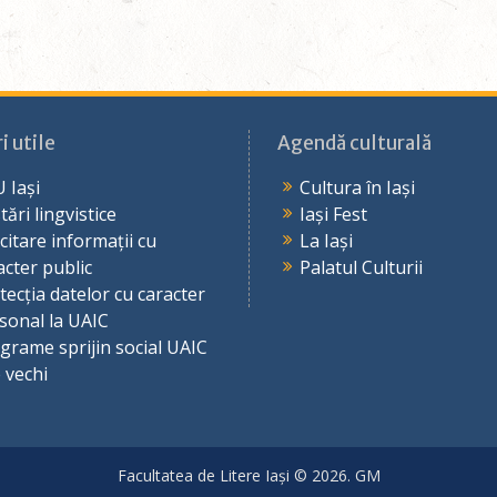
i utile
Agendă culturală
 Iași
Cultura în Iași
tări lingvistice
Iași Fest
icitare informații cu
La Iași
acter public
Palatul Culturii
tecția datelor cu caracter
sonal la UAIC
grame sprijin social UAIC
e vechi
Facultatea de Litere Iași © 2026. GM