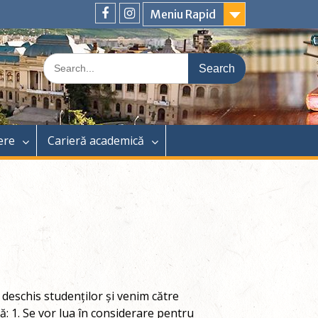
Meniu Rapid
Facebook
Instagram
Search
for:
ere
Carieră academică
deschis studenților și venim către
: 1. Se vor lua în considerare pentru