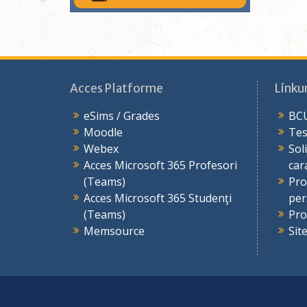
Acces Platforme
Linkur
eSims / Grades
BCU
Moodle
Tes
Webex
Sol
Acces Microsoft 365 Profesori
car
(Teams)
Pro
Acces Microsoft 365 Studenţi
per
(Teams)
Pro
Memsource
Sit