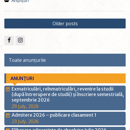
Anunțuri
Posts
Older posts
navigation
Facebook
Instagram
Toate anunțurile
ANUNȚURI
Exmatriculări, reînmatriculări, revenire la studii
(după întrerupere de studii) și înscriere semestrială,
septembrie 2026
29 July, 2026
Admitere 2026 – publicare clasament 1
23 July, 2026