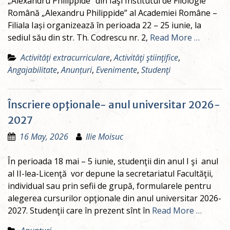
„Alexandru Philippide” din Iaşi Institutul de Filologie
Română „Alexandru Philippide” al Academiei Române –
Filiala Iași organizează în perioada 22 – 25 iunie, la
sediul său din str. Th. Codrescu nr. 2,
Read More …
Activităţi extracurriculare
,
Activităţi ştiinţifice
,
Angajabilitate
,
Anunțuri
,
Evenimente
,
Studenţi
Înscriere opţionale- anul universitar 2026-
2027
16 May, 2026
Ilie Moisuc
În perioada 18 mai – 5 iunie, studenţii din anul I şi anul
al II-lea-Licenţă vor depune la secretariatul Facultăţii,
individual sau prin sefii de grupă, formularele pentru
alegerea cursurilor opţionale din anul universitar 2026-
2027. Studenţii care în prezent sînt în
Read More …