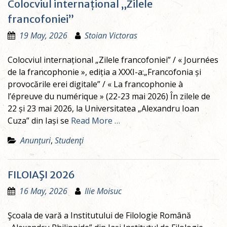
Colocviul internațional „Zilele
francofoniei”
19 May, 2026
Stoian Victoras
Colocviul internațional „Zilele francofoniei” / « Journées
de la francophonie », ediția a XXXI-a:„Francofonia și
provocările erei digitale” / « La francophonie à
l’épreuve du numérique » (22-23 mai 2026) În zilele de
22 și 23 mai 2026, la Universitatea „Alexandru Ioan
Cuza” din Iași se
Read More …
Anunțuri
,
Studenţi
FILOIAŞI 2026
16 May, 2026
Ilie Moisuc
Şcoala de vară a Institutului de Filologie Română