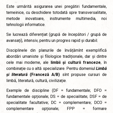
Este urmărită asigurarea unei pregătiri fundamentale,
temeinice, cu deschidere totodată spre transversalitate,
metode inovatoare, instrumente multimedia, noi
tehnologii informatice.
Se lucrează diferențiat (grupă de începători / grupă de
avansați), intensiv, pentru un progres rapid și durabil.
Disciplinele din planurile de învățămînt exemplifică
abordări umaniste și filologice tradiționale, dar și dintre
cele mai moderne, ale
limbii și culturii franceze
, în
combinație cu o altă specializare. Pentru domeniul
Limbă
și literatură
(Franceză A/B)
sînt propuse cursuri de
limbă, literatură, cultură, civilizație.
Exemple de discipline (DF = fundamentale; DFO =
fundamentale opționale; DS = de specialitate; DSF = de
specialitate facultative; DC = complementare; DCO =
complementare opționale; FPP = formare