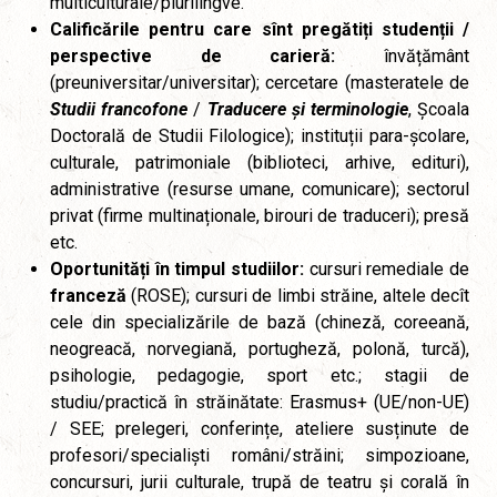
multiculturale/plurilingve.
Calificările pentru care sînt pregătiți studenții /
perspective de carieră:
învățământ
(preuniversitar/universitar); cercetare (masteratele de
Studii francofone
/
Traducere și terminologie
, Școala
Doctorală de Studii Filologice); instituții para-școlare,
culturale, patrimoniale (biblioteci, arhive, edituri),
administrative (resurse umane, comunicare); sectorul
privat (firme multinaționale, birouri de traduceri); presă
etc.
Oportunități în timpul studiilor:
cursuri remediale de
franceză
(ROSE); cursuri de limbi străine, altele decît
cele din specializările de bază (chineză, coreeană,
neogreacă, norvegiană, portugheză, polonă, turcă),
psihologie, pedagogie, sport etc.; stagii de
studiu/practică în străinătate: Erasmus+ (UE/non-UE)
/ SEE; prelegeri, conferințe, ateliere susținute de
profesori/specialiști români/străini; simpozioane,
concursuri, jurii culturale, trupă de teatru și corală în