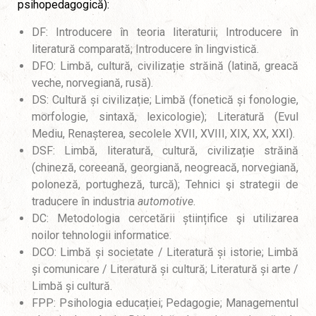
psihopedagogică):
DF: Introducere în teoria literaturii; Introducere în
literatură comparată; Introducere în lingvistică.
DFO: Limbă, cultură, civilizație străină (latină, greacă
veche, norvegiană, rusă).
DS: Cultură și civilizație; Limbă (fonetică și fonologie,
morfologie, sintaxă, lexicologie); Literatură (Evul
Mediu, Renașterea, secolele XVII, XVIII, XIX, XX, XXI).
DSF: Limbă, literatură, cultură, civilizație străină
(chineză, coreeană, georgiană, neogreacă, norvegiană,
poloneză, portugheză, turcă); Tehnici şi strategii de
traducere în industria
automotive
.
DC: Metodologia cercetării științifice şi utilizarea
noilor tehnologii informatice.
DCO: Limbă și societate / Literatură și istorie; Limbă
și comunicare / Literatură și cultură; Literatură și arte /
Limbă și cultură.
FPP: Psihologia educației; Pedagogie; Managementul