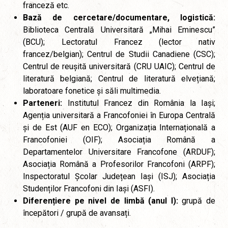
franceză etc.
Bază de cercetare/documentare, logistică:
Biblioteca Centrală Universitară „Mihai Eminescu”
(BCU); Lectoratul Francez (lector nativ
francez/belgian); Centrul de Studii Canadiene (CSC);
Centrul de reușită universitară (CRU UAIC); Centrul de
literatură belgiană; Centrul de literatură elvețiană;
laboratoare fonetice și săli multimedia.
Parteneri:
Institutul Francez din România la Iași;
Agenția universitară a Francofoniei în Europa Centrală
și de Est (AUF en ECO); Organizația Internațională a
Francofoniei (OIF); Asociația Română a
Departamentelor Universitare Francofone (ARDUF);
Asociația Română a Profesorilor Francofoni (ARPF);
Inspectoratul Școlar Județean Iași (ISJ); Asociația
Studenților Francofoni din Iași (ASFI).
Diferențiere pe nivel de limbă (anul I):
grupă de
începători / grupă de avansați.