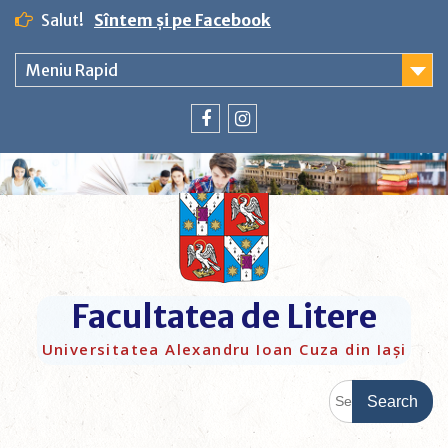
Salut!
Sîntem și pe Facebook
Meniu Rapid
Facultatea de Litere
Universitatea Alexandru Ioan Cuza din Iași