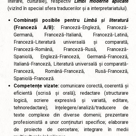
literare, culturale), respectiv
Limbi moderne aplicate
(vizînd în special sfera traducerilor și a interpretariatului).
Combinații posibile pentru
Limbă și literatură
(Franceză A/B):
Franceză-Engleză, Franceză-
Germană, Franceză-Italiană, Franceză-Latină,
Franceză-Literatură universală și comparată,
Franceză-Română, Franceză-Rusă, Franceză-
Spaniolă, Engleză-Franceză, Germană-Franceză,
Italiană-Franceză, Literatură universală și comparată-
Franceză, Română-Franceză, Rusă-Franceză,
Spaniolă-Franceză.
Competențe vizate:
comunicare corectă, coerentă și
eficientă (scrisă și orală); redactare (structurare
logică, scriere expresivă și variată, editare,
tehnoredactare); înțelegere/analiză/traducere de
texte complexe din diverse domenii; prezentare
profesionistă a unor conținuturi specifice; elaborare
de proiecte de cercetare; integrare în medii