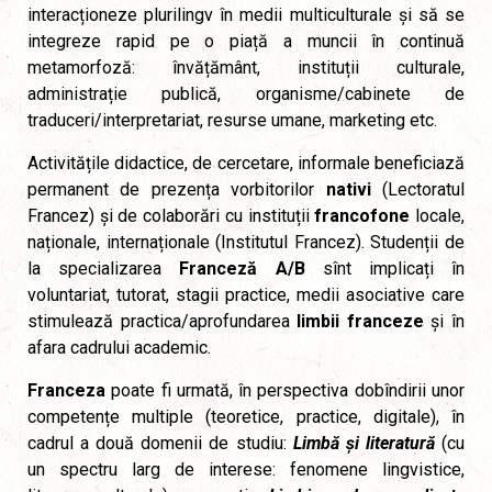
interacționeze plurilingv în medii multiculturale și să se
integreze rapid pe o piață a muncii în continuă
metamorfoză: învățământ, instituții culturale,
administrație publică, organisme/cabinete de
traduceri/interpretariat, resurse umane, marketing etc.
Activitățile didactice, de cercetare, informale beneficiază
permanent de prezența vorbitorilor
nativi
(Lectoratul
Francez) și de colaborări cu instituții
francofone
locale,
naționale, internaționale (Institutul Francez). Studenții de
la specializarea
Franceză A/B
sînt implicați în
voluntariat, tutorat, stagii practice, medii asociative care
stimulează practica/aprofundarea
limbii franceze
și în
afara cadrului academic.
Franceza
poate fi urmată, în perspectiva dobîndirii unor
competențe multiple (teoretice, practice, digitale), în
cadrul a două domenii de studiu:
Limbă și literatură
(cu
un spectru larg de interese: fenomene lingvistice,