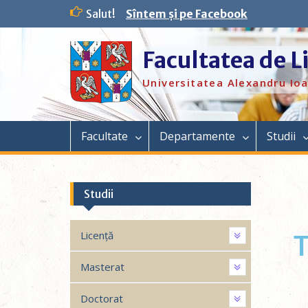
Salut!
Sîntem și pe Facebook
Facultatea de L
Universitatea Alexandru Ioa
Facultate
Departamente
Studii
Studii
Licență
Masterat
Doctorat