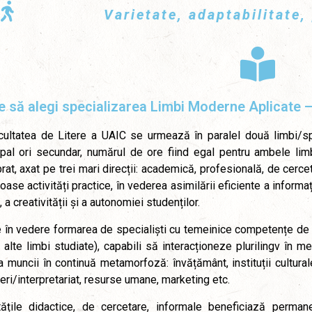
Varietate, adaptabilitate
e să alegi specializarea Limbi Moderne Aplicate –
cultatea de Litere a UAIC se urmează în paralel două limbi/spe
ipal ori secundar, numărul de ore fiind egal pentru ambele lim
brat, axat pe trei mari direcții: academică, profesională, de cer
ase activități practice, în vederea asimilării eficiente a informați
e, a creativității și a autonomiei studenților.
e în vedere formarea de specialiști cu temeinice competențe de
 alte limbi studiate), capabili să interacționeze plurilingv în m
a muncii în continuă metamorfoză: învățământ, instituții cultura
eri/interpretariat, resurse umane, marketing etc.
itățile didactice, de cercetare, informale beneficiază perma