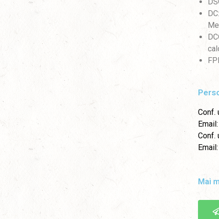
DSO
DC:
Met
DCO
cal
FPP
Perso
Conf. 
Email
Conf. 
Email
Mai m