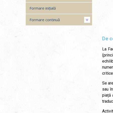
Formare inițială
Formare continuă
De c
La Fa
(princ
echili
numero
critic
Se ar
sau în
piață 
traduc
Activ