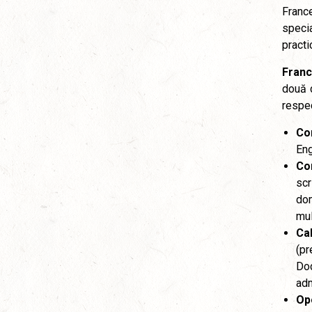
France
speci
pract
Fran
două 
respe
Co
Eng
Co
scr
dom
mul
Ca
(pr
Doc
adm
Opo