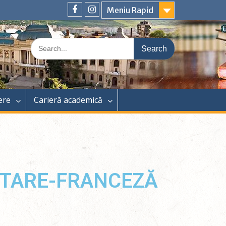
Meniu Rapid
ere
Carieră academică
ETARE-FRANCEZĂ