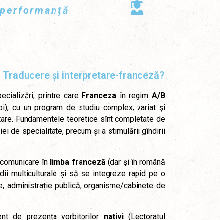
, performanță
 Traducere și interpretare-franceză?
cializări, printre care
Franceza
în regim
A/B
bi), cu un program de studiu complex, variat și
cetare. Fundamentele teoretice sînt completate de
ei de specialitate, precum și a stimulării gîndirii
 comunicare în
limba franceză
(dar și în română
edii multiculturale și să se integreze rapid pe o
le, administrație publică, organisme/cabinete de
nent de prezența vorbitorilor
nativi
(Lectoratul