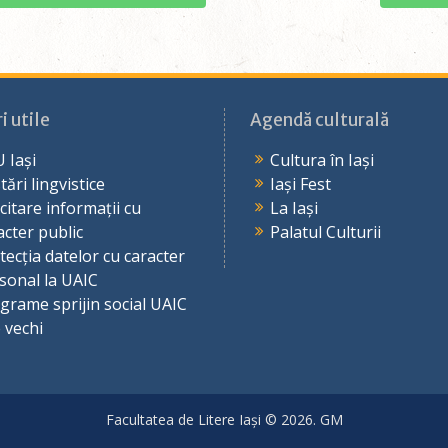
i utile
Agendă culturală
 Iași
Cultura în Iași
tări lingvistice
Iași Fest
icitare informații cu
La Iași
acter public
Palatul Culturii
tecția datelor cu caracter
sonal la UAIC
grame sprijin social UAIC
e vechi
Facultatea de Litere Iași © 2026. GM