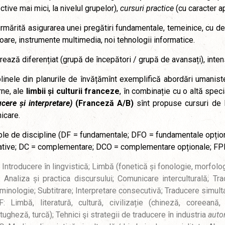
ctive mai mici, la nivelul grupelor),
cursuri practice
(cu caracter a
rmărită asigurarea unei pregătiri fundamentale, temeinice, cu d
oare, instrumente multimedia, noi tehnologii informatice.
rează diferențiat (grupă de începători / grupă de avansați), intens
linele din planurile de învățămînt exemplifică abordări umaniste 
ne, ale
limbii și culturii franceze
, în combinație cu o altă spec
cere și interpretare)
(Franceză A/B)
sînt propuse cursuri de l
icare.
e de discipline (DF = fundamentale; DFO = fundamentale opționa
tative; DC = complementare; DCO = complementare opționale; FP
 Introducere în lingvistică; Limbă (fonetică și fonologie, morfolog
 Analiza și practica discursului; Comunicare interculturală; Trad
minologie; Subtitrare; Interpretare consecutivă; Traducere simulta
: Limbă, literatură, cultură, civilizație (chineză, coreeană
tugheză, turcă); Tehnici şi strategii de traducere în industria
auto