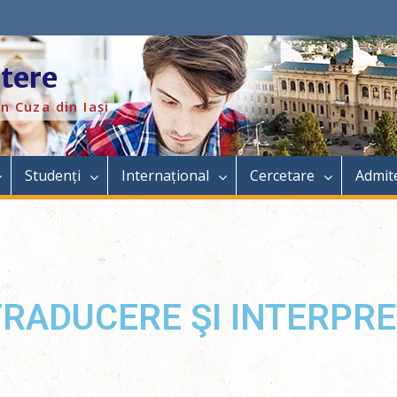
itere
n Cuza din Iași
Studenți
Internațional
Cercetare
Admit
TRADUCERE ŞI INTERPR