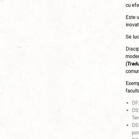
cu efe
Este u
inovat
Se luc
Discip
moder
(Tradu
comun
Exempl
facul
DF:
DS:
Ter
DSF
por