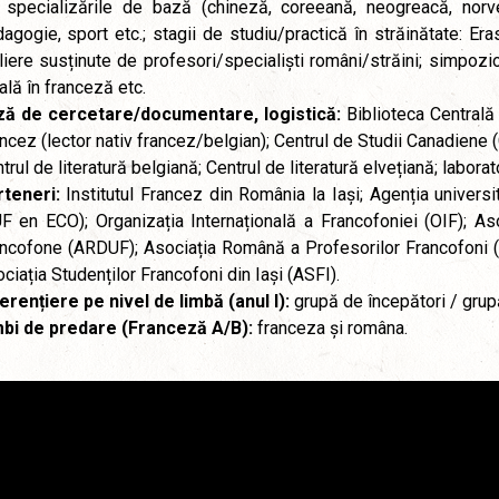
 specializările de bază (chineză, coreeană, neogreacă, norve
agogie, sport etc.; stagii de studiu/practică în străinătate: Er
liere susținute de profesori/specialiști români/străini; simpozioan
ală în franceză etc.
ză de cercetare/documentare, logistică:
Biblioteca Centrală
ncez (lector nativ francez/belgian); Centrul de Studii Canadiene 
trul de literatură belgiană; Centrul de literatură elvețiană; labora
teneri:
Institutul Francez din România la Iași; Agenția universi
F en ECO); Organizația Internațională a Francofoniei (OIF); A
ncofone (ARDUF); Asociația Română a Profesorilor Francofoni (A
ciația Studenților Francofoni din Iași (ASFI).
erențiere pe nivel de limbă (anul I):
grupă de începători / grup
mbi de predare (Franceză A/B):
franceza și româna.