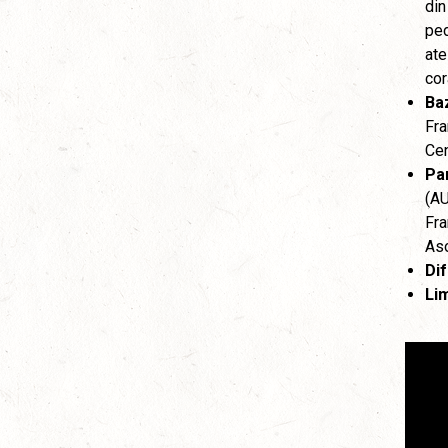
din
ped
ate
cor
Ba
Fra
Cen
Par
(AU
Fra
Aso
Dif
Li