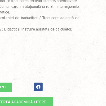
ări în traducerea textelor literare/specializate.
Comunicare instituțională și relații internaționale;
matice.
 profesiei de traducător / Traducere asistată de
Didactică; Instruire asistată de calculator.
IANT
FERTĂ ACADEMICĂ LITERE