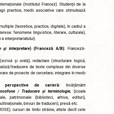
nternaționale (Institutul Francez). Studenții de la
stagii practice, medii asociative care stimulează
tiple (teoretice, practice, digitale), în cadrul a
erese: fenomene lingvistice, literare, culturale),
 a interpretariatului).
 şi interpretare
) (Franceză A/B):
Franceză-
.
scrisă și orală); redactare (structurare logică,
/analiză/traducere de texte complexe din diverse
orare de proiecte de cercetare; integrare în medii
i / perspective de carieră:
învățământ
ancofone
/
Traducere și terminologie
, Școala
le, patrimoniale (biblioteci, arhive, edituri),
tinaționale, birouri de traduceri); presă etc.
OSE); cursuri de limbi străine, altele decît cele