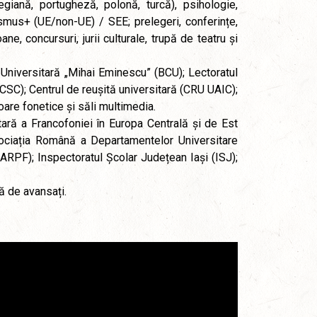
giană, portugheză, polonă, turcă), psihologie,
asmus+ (UE/non-UE) / SEE; prelegeri, conferințe,
e, concursuri, jurii culturale, trupă de teatru și
 Universitară „Mihai Eminescu” (BCU); Lectoratul
(CSC); Centrul de reușită universitară (CRU UAIC);
toare fonetice și săli multimedia.
tară a Francofoniei în Europa Centrală și de Est
sociația Română a Departamentelor Universitare
RPF); Inspectoratul Școlar Județean Iași (ISJ);
ă de avansați.