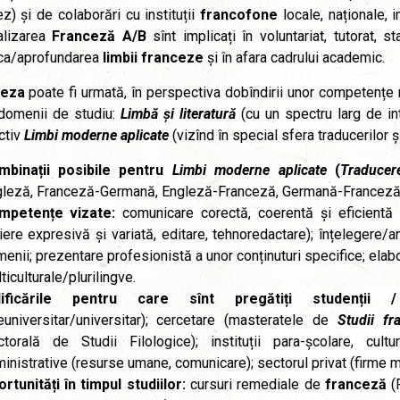
z) și de colaborări cu instituții
francofone
locale, naționale, i
alizarea
Franceză A/B
sînt implicați în voluntariat, tutorat, 
ica/aprofundarea
limbii franceze
și în afara cadrului academic.
ceza
poate fi urmată, în perspectiva dobîndirii unor competențe mul
domenii de studiu:
Limbă și literatură
(cu un spectru larg de int
ctiv
Limbi moderne aplicate
(vizînd în special sfera traducerilor și
mbinații posibile pentru
Limbi moderne aplicate
(
Traducere
leză, Franceză-Germană, Engleză-Franceză, Germană-Franceză
mpetențe vizate:
comunicare corectă, coerentă și eficientă (
iere expresivă și variată, editare, tehnoredactare); înțelegere
enii; prezentare profesionistă a unor conținuturi specifice; elab
ticulturale/plurilingve.
lificările pentru care sînt pregătiți studenți
euniversitar/universitar); cercetare (masteratele de
Studii fr
torală de Studii Filologice); instituții para-școlare, cultura
inistrative (resurse umane, comunicare); sectorul privat (firme mul
rtunități în timpul studiilor:
cursuri remediale de
franceză
(R