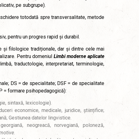
plicativ, pe subgrupe).
eschidere totodată spre transversalitate, metode
iv, pentru un progres rapid și durabil.
și filologice tradiționale, dar și dintre cele mai
ializare. Pentru domeniul
Limbi moderne aplicate
imbă, traductologie, interpretariat, terminologie,
le; DS = de specialitate; DSF = de specialitate
P = formare psihopedagogică):
ie, sintaxă, lexicologie).
uceri economice, medicale, juridice, științifice;
nă; Gestiunea datelor lingvistice.
, georgiană, neogreacă, norvegiană, poloneză,
motive
.