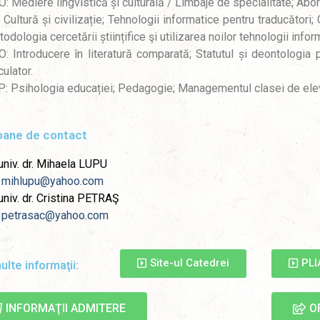
: Mediere lingvistică și culturală / Limbaje de specialitate; Abord
 Cultură și civilizație; Tehnologii informatice pentru traducători; 
odologia cercetării științifice şi utilizarea noilor tehnologii infor
: Introducere în literatură comparată; Statutul și deontologia
culator.
: Psihologia educației; Pedagogie; Managementul clasei de elevi; 
ane de contact
univ. dr. Mihaela LUPU
:
mihlupu@yahoo.com
univ. dr. Cristina PETRAŞ
:
petrasac@yahoo.com
Site-ul Catedrei
PL
ulte informaţii:
INFORMAŢII ADMITERE
O