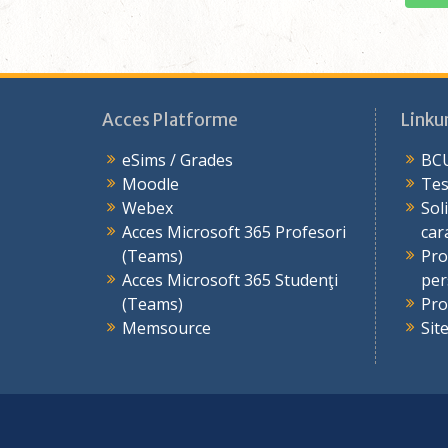
Acces Platforme
Linkur
eSims / Grades
BCU
Moodle
Tes
Webex
Sol
Acces Microsoft 365 Profesori
car
(Teams)
Pro
Acces Microsoft 365 Studenţi
per
(Teams)
Pro
Memsource
Sit