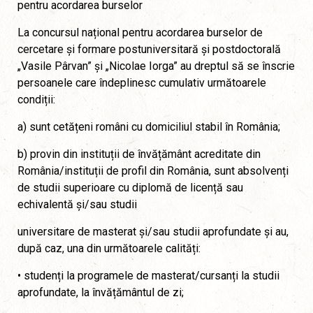
pentru acordarea burselor
La concursul național pentru acordarea burselor de
cercetare și formare postuniversitară și postdoctorală
„Vasile Pârvan” și „Nicolae Iorga” au dreptul să se înscrie
persoanele care îndeplinesc cumulativ următoarele
condiții:
a) sunt cetățeni români cu domiciliul stabil în România;
b) provin din instituții de învățământ acreditate din
România/instituții de profil din România, sunt absolvenți
de studii superioare cu diplomă de licență sau
echivalentă și/sau studii
universitare de masterat și/sau studii aprofundate și au,
după caz, una din următoarele calități:
• studenți la programele de masterat/cursanți la studii
aprofundate, la învățământul de zi;