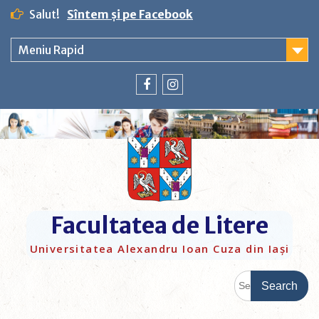
Salut!
Sîntem și pe Facebook
Meniu Rapid
Facultatea de Litere
Universitatea Alexandru Ioan Cuza din Iași