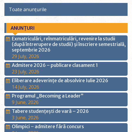
Toate anunțurile
ANUNȚURI
Exmatriculări, reînmatriculări, revenire la studii
(după întrerupere de studii) și înscriere semestrială,
septembrie 2026
29 July, 2026
Admitere 2026 – publicare clasament 1
23 July, 2026
Eliberare adeverințe de absolvire Iulie 2026
14 July, 2026
Programul „Becoming a Leader”
9 June, 2026
Tabere studențești de vară – 2026
3 June, 2026
Olimpici – admitere fără concurs