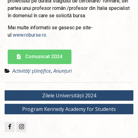
proiectului pe durata stagiului de cercetare/ formare, din
partea unui profesor român /profesor din Italia specialist
în domeniul în care se solicită bursa.
Mai multe informatii se gasesc pe site-
ul
www.roburse.ro.
Comunicat 2024
Activităţi ştiinţifice
,
Anunțuri
Zilele Universității 2024
Program Kennedy Academy for Students