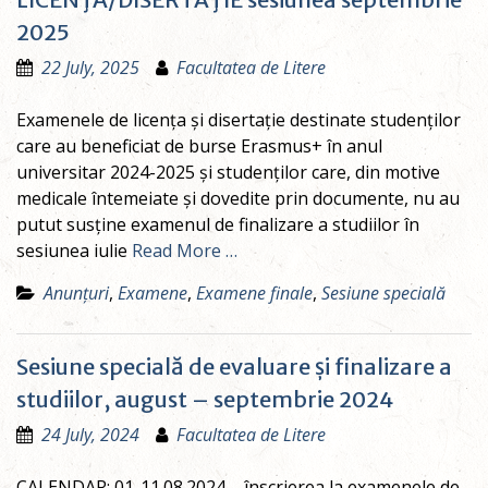
2025
22 July, 2025
Facultatea de Litere
Examenele de licența și disertație destinate studenților
care au beneficiat de burse Erasmus+ în anul
universitar 2024-2025 și studenților care, din motive
medicale întemeiate și dovedite prin documente, nu au
putut susține examenul de finalizare a studiilor în
sesiunea iulie
Read More …
Anunțuri
,
Examene
,
Examene finale
,
Sesiune specială
Sesiune specială de evaluare și finalizare a
studiilor, august – septembrie 2024
24 July, 2024
Facultatea de Litere
CALENDAR: 01-11.08.2024 – înscrierea la examenele de