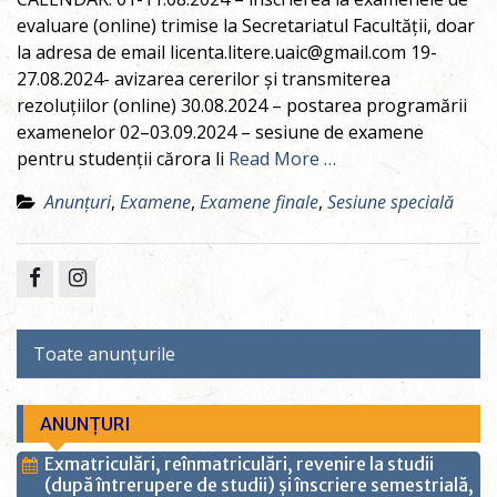
evaluare (online) trimise la Secretariatul Facultății, doar
la adresa de email licenta.litere.uaic@gmail.com 19-
27.08.2024- avizarea cererilor și transmiterea
rezoluțiilor (online) 30.08.2024 – postarea programării
examenelor 02–03.09.2024 – sesiune de examene
pentru studenții cărora li
Read More …
Anunțuri
,
Examene
,
Examene finale
,
Sesiune specială
Facebook
Instagram
Toate anunțurile
ANUNȚURI
Exmatriculări, reînmatriculări, revenire la studii
(după întrerupere de studii) și înscriere semestrială,