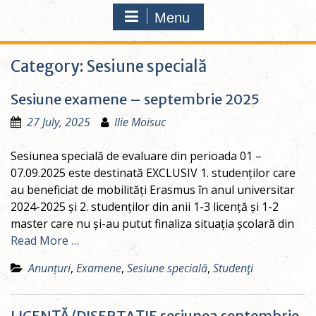
Menu
Category:
Sesiune specială
Sesiune examene – septembrie 2025
27 July, 2025
Ilie Moisuc
Sesiunea specială de evaluare din perioada 01 –
07.09.2025 este destinată EXCLUSIV 1. studenților care
au beneficiat de mobilități Erasmus în anul universitar
2024-2025 și 2. studenților din anii 1-3 licență și 1-2
master care nu și-au putut finaliza situația școlară din
Read More …
Anunțuri
,
Examene
,
Sesiune specială
,
Studenţi
LICENŢĂ/DISERTAŢIE sesiunea septembrie