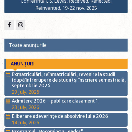
Conferinta C.S. Lewis, Received, Reflected,
Reinvented, 19-22 nov. 2025
Facebook
Instagram
Toate anunțurile
ANUNȚURI
Exmatriculări, reînmatriculări, revenire la studii
(după întrerupere de studii) și înscriere semestrială,
septembrie 2026
29 July, 2026
Admitere 2026 – publicare clasament 1
23 July, 2026
Eliberare adeverințe de absolvire Iulie 2026
14 July, 2026
Programul „Becoming a Leader”