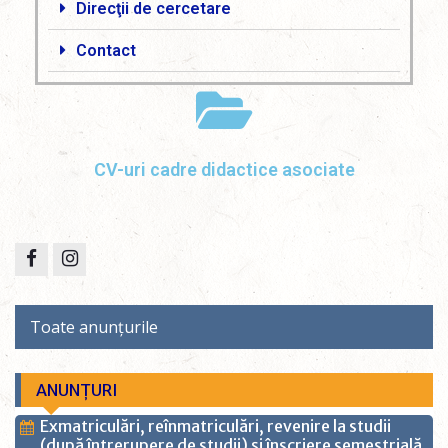
Direcţii de cercetare
Contact
CV-uri cadre didactice asociate
Toate anunțurile
ANUNȚURI
Exmatriculări, reînmatriculări, revenire la studii
(după întrerupere de studii) și înscriere semestrială,