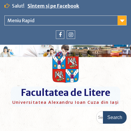
Salut!
Sîntem și pe Facebook
Meniu Rapid
Facultatea de Litere
Universitatea Alexandru Ioan Cuza din Iași