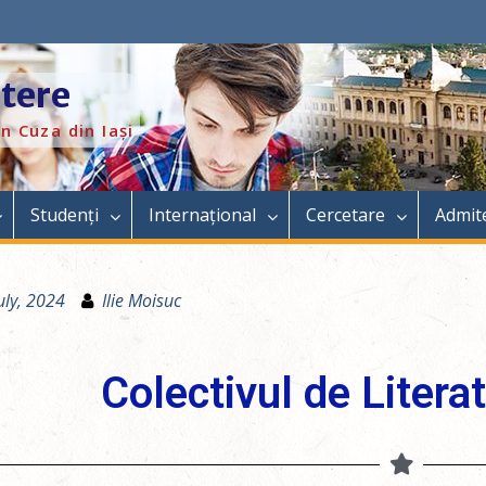
itere
n Cuza din Iași
Studenți
Internațional
Cercetare
Admit
uly, 2024
Ilie Moisuc
Colectivul de Liter