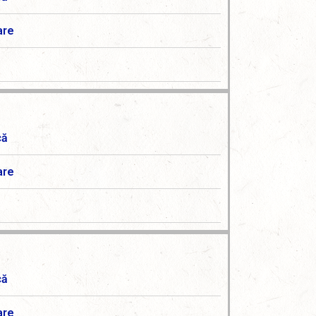
are
că
are
că
are