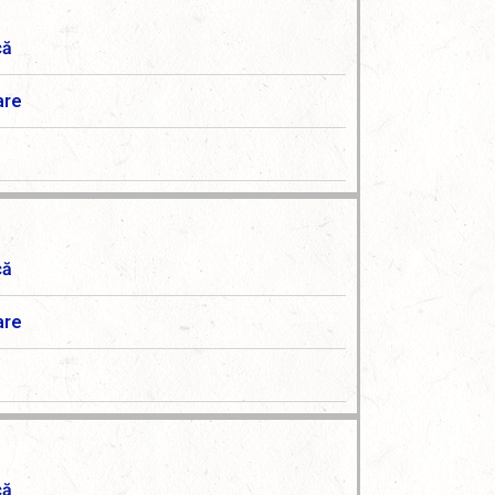
că
are
că
are
că