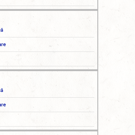
că
are
că
are