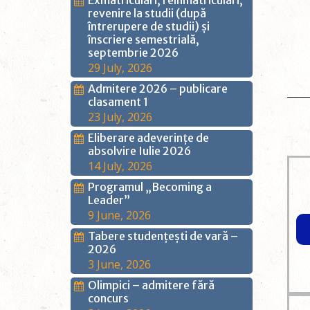
Exmatriculări, reînmatriculări,
revenire la studii (după
întrerupere de studii) și
înscriere semestrială,
septembrie 2026
29 July, 2026
Admitere 2026 – publicare
clasament 1
23 July, 2026
Eliberare adeverințe de
absolvire Iulie 2026
14 July, 2026
Programul „Becoming a
Leader”
9 June, 2026
Tabere studențești de vară –
2026
3 June, 2026
Olimpici – admitere fără
concurs