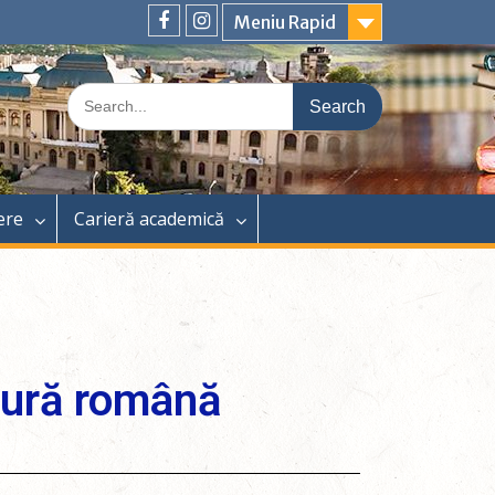
Meniu Rapid
ere
Carieră academică
atură română