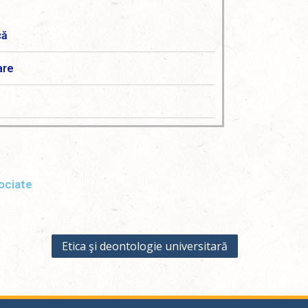
că
are
ociate
Etica şi deontologie universitară