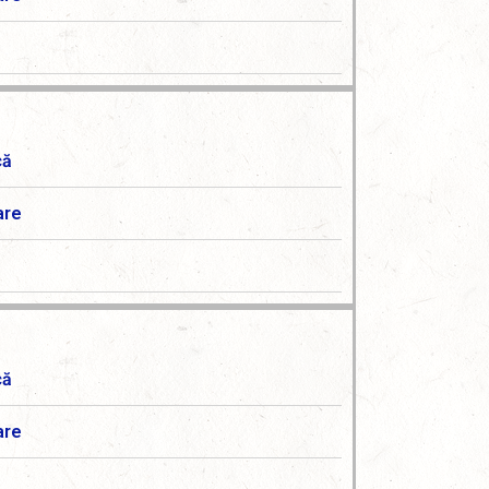
că
are
că
are