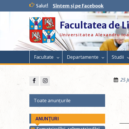
Salut!
Sîntem și pe Facebook
Facultatea de L
Universitatea Alexandru Ioa
Facultate
Departamente
Studii
25 J
Toate anunțurile
ANUNȚURI