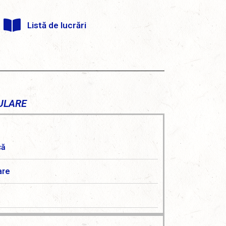
Listă de lucrări
ULARE
că
are