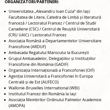
ORGANIZATORI/PARTENERI:
Universitatea „Alexandru Ioan Cuza” din Iași:
Facultatea de Litere, Catedra de Limbă și literatură
franceză / Lectoratul Francez / Centrul de Studii
Canadiene (CSC) / Centrul de Reușită Universitară
(CRU UAIC) / Lectoratul Francez
Asociația Română a Departamentelor Universitare
Francofone (ARDUF)
Ambasada Regatului Marocului la București
Grupul Ambasadelor, Delegațiilor și Instituțiilor
Francofone din România (GADIF)
Organizația Internațională a Francofoniei (OIF)
Agenția Universitară a Francofoniei în Europa
Centrală și de Est (AUFECO)
Wallonie-Bruxelles International (WBI)
Institutul Francez din România la Iași
Asociația Membrilor Ordinului Palmelor Academice
(AMOPA)