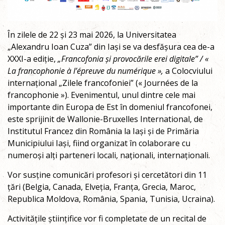
În zilele de 22 și 23 mai 2026, la Universitatea
„Alexandru Ioan Cuza” din Iași se va desfășura cea de-a
XXXI-a ediție,
„Francofonia și provocările erei digitale” / «
La francophonie à l’épreuve du numérique »,
a Colocviului
internațional „Zilele francofoniei” (« Journées de la
francophonie »). Evenimentul, unul dintre cele mai
importante din Europa de Est în domeniul francofonei,
este sprijinit de Wallonie-Bruxelles International, de
Institutul Francez din România la Iași și de Primăria
Municipiului Iași, fiind organizat în colaborare cu
numeroși alți parteneri locali, naționali, internaționali.
Vor susține comunicări profesori și cercetători din 11
țări (Belgia, Canada, Elveția, Franța, Grecia, Maroc,
Republica Moldova, România, Spania, Tunisia, Ucraina).
Activitățile științifice vor fi completate de un recital de