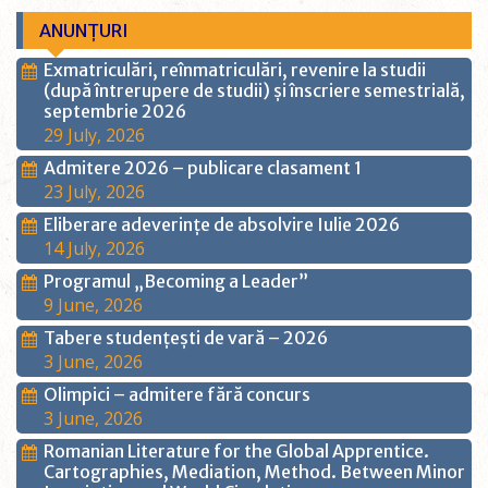
ANUNȚURI
Exmatriculări, reînmatriculări, revenire la studii
(după întrerupere de studii) și înscriere semestrială,
septembrie 2026
29 July, 2026
Admitere 2026 – publicare clasament 1
23 July, 2026
Eliberare adeverințe de absolvire Iulie 2026
14 July, 2026
Programul „Becoming a Leader”
9 June, 2026
Tabere studențești de vară – 2026
3 June, 2026
Olimpici – admitere fără concurs
3 June, 2026
Romanian Literature for the Global Apprentice.
Cartographies, Mediation, Method. Between Minor