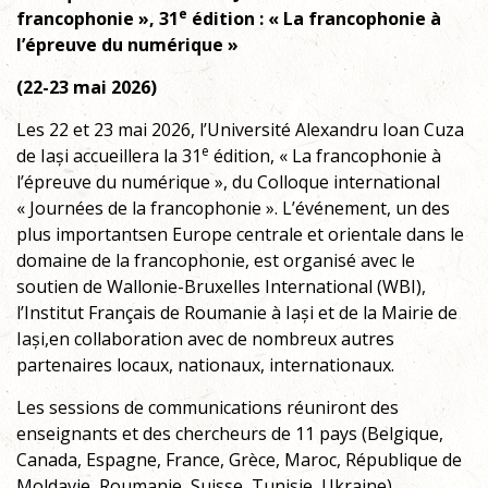
e
francophonie », 31
édition : « La francophonie à
l’épreuve du numérique »
(22-23 mai 2026)
Les 22 et 23 mai 2026, l’Université Alexandru Ioan Cuza
e
de Iași accueillera la 31
édition, « La francophonie à
l’épreuve du numérique », du Colloque international
« Journées de la francophonie ». L’événement, un des
plus importantsen Europe centrale et orientale dans le
domaine de la francophonie, est organisé avec le
soutien de Wallonie-Bruxelles International (WBI),
l’Institut Français de Roumanie à Iași et de la Mairie de
Iași,en collaboration avec de nombreux autres
partenaires locaux, nationaux, internationaux.
Les sessions de communications réuniront des
enseignants et des chercheurs de 11 pays (Belgique,
Canada, Espagne, France, Grèce, Maroc, République de
Moldavie, Roumanie, Suisse, Tunisie, Ukraine).