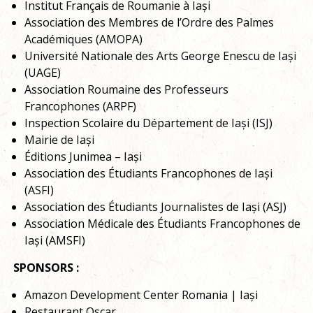
Institut Français de Roumanie à Iași
Association des Membres de l’Ordre des Palmes
Académiques (AMOPA)
Université Nationale des Arts George Enescu de Iași
(UAGE)
Association Roumaine des Professeurs
Francophones (ARPF)
Inspection Scolaire du Département de Iași (ISJ)
Mairie de Iași
Éditions Junimea – Iași
Association des Étudiants Francophones de Iași
(ASFI)
Association des Étudiants Journalistes de Iași (ASJ)
Association Médicale des Étudiants Francophones de
Iași (AMSFI)
SPONSORS :
Amazon Development Center Romania | Iași
Restaurant Oscar