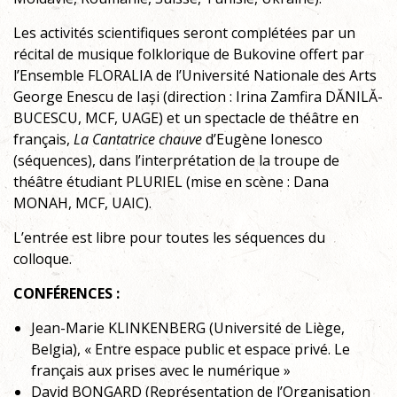
Les activités scientifiques seront complétées par un
récital de musique folklorique de Bukovine offert par
l’Ensemble FLORALIA de l’Université Nationale des Arts
George Enescu de Iași (direction : Irina Zamfira DĂNILĂ-
BUCESCU, MCF, UAGE) et un spectacle de théâtre en
français,
La Cantatrice chauve
d’Eugène Ionesco
(séquences), dans l’interprétation de la troupe de
théâtre étudiant PLURIEL (mise en scène : Dana
MONAH, MCF, UAIC).
L’entrée est libre pour toutes les séquences du
colloque.
CONFÉRENCES :
Jean-Marie KLINKENBERG (Université de Liège,
Belgia), « Entre espace public et espace privé. Le
français aux prises avec le numérique »
David BONGARD (Représentation de l’Organisation