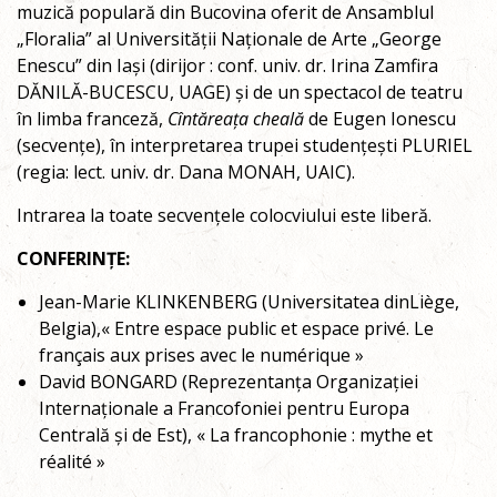
muzică populară din Bucovina oferit de Ansamblul
„Floralia” al Universității Naționale de Arte „George
Enescu” din Iași (dirijor : conf. univ. dr. Irina Zamfira
DĂNILĂ-BUCESCU, UAGE) și de un spectacol de teatru
în limba franceză,
Cîntăreața cheală
de Eugen Ionescu
(secvențe), în interpretarea trupei studențești PLURIEL
(regia: lect. univ. dr. Dana MONAH, UAIC).
Intrarea la toate secvențele colocviului este liberă.
CONFERINȚE:
Jean-Marie KLINKENBERG (Universitatea dinLiège,
Belgia),« Entre espace public et espace privé. Le
français aux prises avec le numérique »
David BONGARD (Reprezentanța Organizației
Internaționale a Francofoniei pentru Europa
Centrală și de Est), « La francophonie : mythe et
réalité »