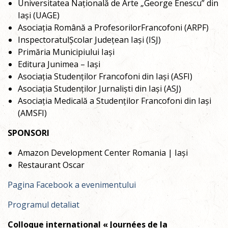
Universitatea Națională de Arte „George Enescu” din
Iași (UAGE)
Asociația Română a ProfesorilorFrancofoni (ARPF)
InspectoratulȘcolar Județean Iași (ISJ)
Primăria Municipiului Iași
Editura Junimea – Iași
Asociația Studenților Francofoni din Iași (ASFI)
Asociația Studenților Jurnaliști din Iași (ASJ)
Asociația Medicală a Studenților Francofoni din Iași
(AMSFI)
SPONSORI
Amazon Development Center Romania | Iași
Restaurant Oscar
Pagina Facebook a evenimentului
Programul detaliat
Colloque international « Journées de la