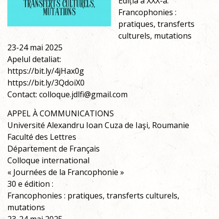
Ediția a XXX-a:
Francophonies :
pratiques, transferts
culturels, mutations
23-24 mai 2025
Apelul detaliat:
https://bit.ly/4jHax0g
https://bit.ly/3QdoiX0
Contact: colloque.jdlfi@gmail.com
APPEL À COMMUNICATIONS
Université Alexandru Ioan Cuza de Iaşi, Roumanie
Faculté des Lettres
Département de Français
Colloque international
« Journées de la Francophonie »
30 e édition :
Francophonies : pratiques, transferts culturels,
mutations