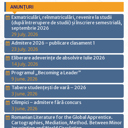
ANUNȚURI
Exmatriculări, reînmatriculări, revenire la studii
(după întrerupere de studii) și înscriere semestrială,
septembrie 2026
29 July, 2026
Admitere 2026 – publicare clasament 1
23 July, 2026
Eliberare adeverințe de absolvire Iulie 2026
14 July, 2026
Programul „Becoming a Leader”
9 June, 2026
Tabere studențești de vară – 2026
3 June, 2026
Olimpici – admitere fără concurs
3 June, 2026
Romanian Literature for the Global Apprentice.
Cartographies, Mediation, Method. Between Minor