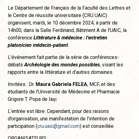
Le Département de Français de la Faculté des Lettres et
le Centre de réussite universitaire (CRU UAIC)
organisent, mardi, le 10 décembre 2024, à partir de
14h00, dans la Salle Ferdinand, Bâtiment A de l’UAIC, la
conférence
Littérature & médecine : l’entretien
platonicien médecin-patient
.
L’événement fait partie de la série de conférences-
débats
Archéologie des mondes possibles
, visant les
rapports entre la littérature et d’autres domaines.
Invitées : Dr.
Maura Gabriela FELEA
, MCF, et des
étudiants de l’Université de Médecine et Pharmacie
Grigore T. Popa de Iași.
L’entrée est libre. Cependant, pour des raisons
d’organisation, une manifestation de l’intention de
participation (
cru.uaic@gmail.com
) est conseillée.
ORGANISATEURS :