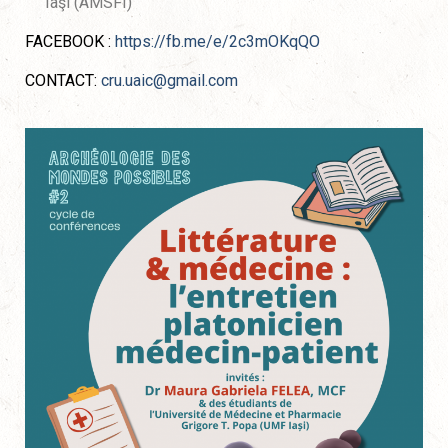
Iaşi (AMSFI)
FACEBOOK :
https://fb.me/e/2c3mOKqQO
CONTACT:
cru.uaic@gmail.com