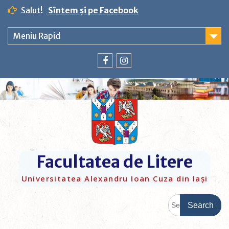
Salut!
Sîntem și pe Facebook
Meniu Rapid
Facultatea de Litere
Universitatea Alexandru Ioan Cuza din Iași