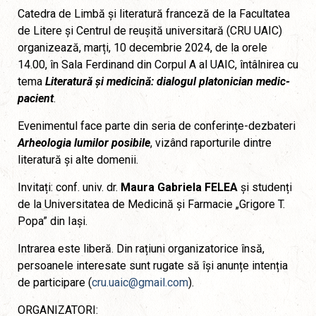
Catedra de Limbă și literatură franceză de la Facultatea
de Litere și Centrul de reușită universitară (CRU UAIC)
organizează, marți, 10 decembrie 2024, de la orele
14.00, în Sala Ferdinand din Corpul A al UAIC, întâlnirea cu
tema
Literatură și medicină: dialogul platonician medic-
pacient
.
Evenimentul face parte din seria de conferințe-dezbateri
Arheologia lumilor posibile
, vizând raporturile dintre
literatură și alte domenii.
Invitați: conf. univ. dr.
Maura Gabriela FELEA
și studenți
de la Universitatea de Medicină și Farmacie „Grigore T.
Popa” din Iași.
Intrarea este liberă. Din rațiuni organizatorice însă,
persoanele interesate sunt rugate să își anunțe intenția
de participare (
cru.uaic@gmail.com
).
ORGANIZATORI: