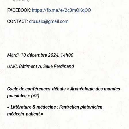
FACEBOOK:
https://fb.me/e/2c3mOKqQO
CONTACT:
cru.uaic@gmail.com
Mardi, 10 décembre 2024, 14h00
UAIC, Bâtiment A, Salle Ferdinand
Cycle de conférences-débats « Archéologie des mondes
possibles » (#2)
« Littérature & médecine : l’entretien platonicien
médecin-patient »