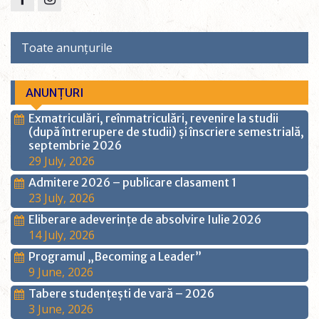
Toate anunțurile
ANUNȚURI
Exmatriculări, reînmatriculări, revenire la studii
(după întrerupere de studii) și înscriere semestrială,
septembrie 2026
29 July, 2026
Admitere 2026 – publicare clasament 1
23 July, 2026
Eliberare adeverințe de absolvire Iulie 2026
14 July, 2026
Programul „Becoming a Leader”
9 June, 2026
Tabere studențești de vară – 2026
3 June, 2026