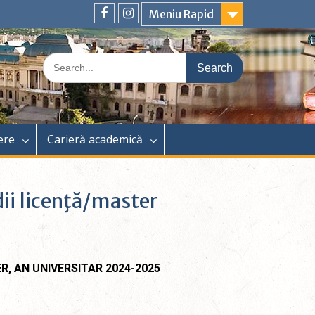
Meniu Rapid
ere
Carieră academică
dii licenţă/master
R, AN UNIVERSITAR 2024-2025