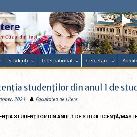
itere
n Cuza din Iași
Studenți
Internațional
Cercetare
Admit
tenţia studenţilor din anul 1 de stu
tober, 2024
Facultatea de Litere
ENŢIA STUDENŢILOR DIN ANUL 1 DE STUDII LICENŢĂ/MASTE