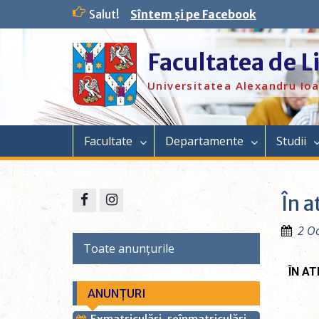
Salut!
Sîntem și pe Facebook
Facultatea de L
Universitatea Alexandru Ioa
Facultate
Departamente
Studii
În a
2 Oc
Toate anunțurile
ÎN AT
ANUNȚURI