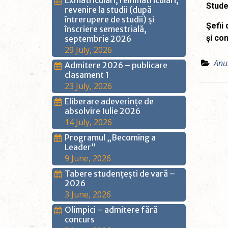
Exmatriculări, reînmatriculări,
Studen
revenire la studii (după
întrerupere de studii) și
Şefii 
înscriere semestrială,
şi co
septembrie 2026
29 July, 2026
Anu
Admitere 2026 – publicare
clasament 1
23 July, 2026
Eliberare adeverințe de
absolvire Iulie 2026
14 July, 2026
Programul „Becoming a
Leader”
9 June, 2026
Tabere studențești de vară –
2026
3 June, 2026
Olimpici – admitere fără
concurs