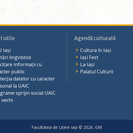
i utile
Agendă culturală
 Iași
Cultura în Iași
tări lingvistice
Iași Fest
icitare informații cu
La Iași
acter public
Palatul Culturii
tecția datelor cu caracter
sonal la UAIC
grame sprijin social UAIC
e vechi
Facultatea de Litere Iași © 2026. GM