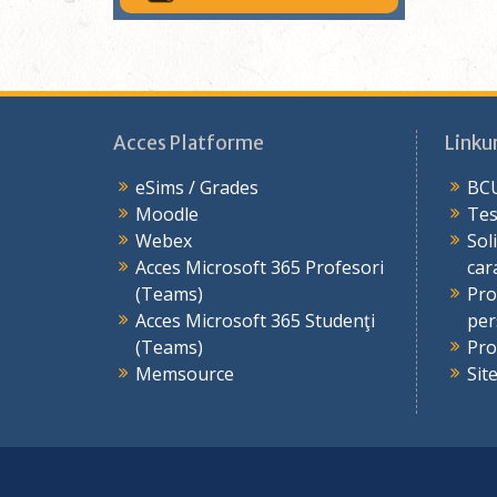
Acces Platforme
Linkur
eSims / Grades
BCU
Moodle
Tes
Webex
Sol
Acces Microsoft 365 Profesori
car
(Teams)
Pro
Acces Microsoft 365 Studenţi
per
(Teams)
Pro
Memsource
Sit