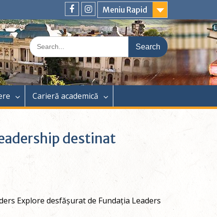
Meniu Rapid
Facebook
Instagram
Search
for:
ere
Carieră academică
leadership destinat
aders Explore desfășurat de Fundația Leaders