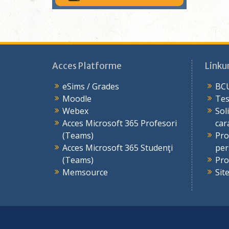
Acces Platforme
Linkur
eSims / Grades
BCU
Moodle
Tes
Webex
Sol
Acces Microsoft 365 Profesori
car
(Teams)
Pro
Acces Microsoft 365 Studenţi
per
(Teams)
Pro
Memsource
Sit