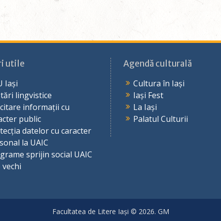
i utile
Agendă culturală
 Iași
Cultura în Iași
tări lingvistice
Iași Fest
icitare informații cu
La Iași
acter public
Palatul Culturii
tecția datelor cu caracter
sonal la UAIC
grame sprijin social UAIC
e vechi
Facultatea de Litere Iași © 2026. GM