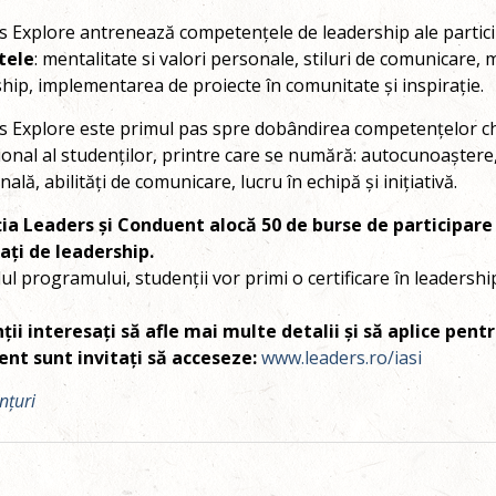
 Explore antrenează competențele de leadership ale partici
tele
: mentalitate si valori personale, stiluri de comunicare,
hip, implementarea de proiecte în comunitate și inspirație.
s Explore este primul pas spre dobândirea competențelor che
onal al studenților, printre care se numără: autocunoaștere, 
ală, abilități de comunicare, lucru în echipă și inițiativă.
ia Leaders și Conduent alocă 50 de burse de participare pe
ați de leadership.
lul programului, studenții vor primi o certificare în leaders
ții interesați să afle mai multe detalii și să aplice pen
nt sunt invitați să acceseze:
www.leaders.ro/iasi
nțuri