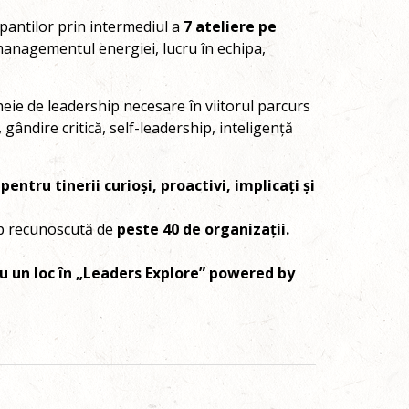
pantilor prin intermediul a
7 ateliere pe
 managementul energiei, lucru în echipa,
ie de leadership necesare în viitorul parcurs
gândire critică, self-leadership, inteligență
ntru tinerii curioși, proactivi, implicați și
hip recunoscută de
peste 40 de organizații.
tru un loc în „Leaders Explore” powered by