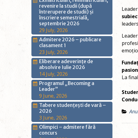
Exmatriculări, reînmatriculări,
revenire la studii (după
Leaders
întrerupere de studii) și
subiec
înscriere semestrială,
septembrie 2026
leaders
29 July, 2026
Leader
Admitere 2026 – publicare
profesi
clasament 1
emoțion
23 July, 2026
Eliberare adeverințe de
Fundaț
absolvire Iulie 2026
pasion
14 July, 2026
La fina
Programul „Becoming a
Leader”
Studen
9 June, 2026
Condue
Tabere studențești de vară –
2026
Anu
3 June, 2026
Olimpici – admitere fără
Post
concurs