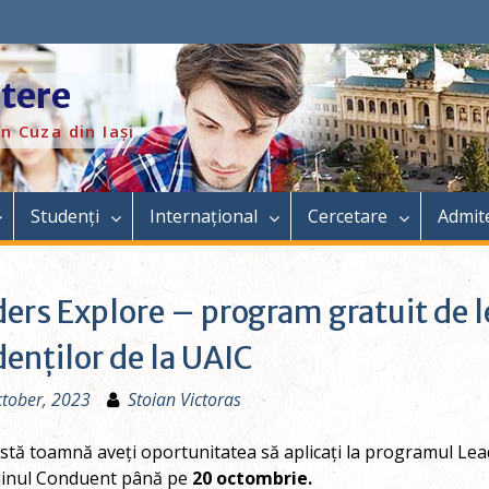
itere
n Cuza din Iași
Studenți
Internațional
Cercetare
Admit
ers Explore – program gratuit de 
enților de la UAIC
tober, 2023
Stoian Victoras
stă toamnă aveți oportunitatea să aplicați la programul Le
ijinul Conduent până pe
20 octombrie.