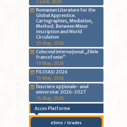
3 June, 2026
navig
Romanian Literature for the
Global Apprentice.
Cartographies, Mediation,
Method. Between Minor
Inscription and World
Circulation
29 May, 2026
Colocviul internațional „Zilele
francofoniei”
19 May, 2026
FILOIAŞI 2026
16 May, 2026
Înscriere opţionale- anul
universitar 2026-2027
16 May, 2026
Acces Platforme
eSims / Grades