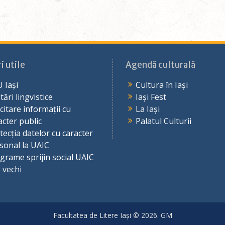
i utile
Agendă culturală
 Iași
Cultura în Iași
tări lingvistice
Iași Fest
icitare informații cu
La Iași
acter public
Palatul Culturii
tecția datelor cu caracter
sonal la UAIC
grame sprijin social UAIC
e vechi
Facultatea de Litere Iași © 2026. GM