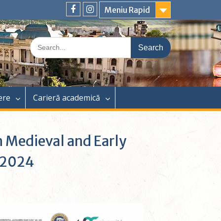
Meniu Rapid
ere
Carieră academică
n Medieval and Early
 2024