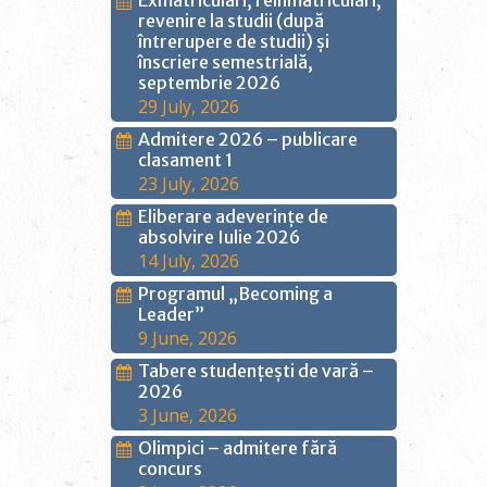
Exmatriculări, reînmatriculări,
revenire la studii (după
întrerupere de studii) și
înscriere semestrială,
septembrie 2026
29 July, 2026
Admitere 2026 – publicare
clasament 1
23 July, 2026
Eliberare adeverințe de
absolvire Iulie 2026
14 July, 2026
Programul „Becoming a
Leader”
9 June, 2026
Tabere studențești de vară –
2026
3 June, 2026
Olimpici – admitere fără
concurs