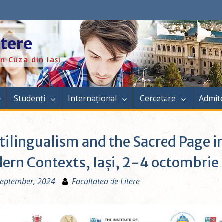
itere
n Cuza din Iași
Studenți
Internațional
Cercetare
Admit
ilingualism and the Sacred Page i
ern Contexts, Iași, 2-4 octombrie
September, 2024
Facultatea de Litere