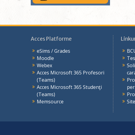
Acces Platforme
Linkur
eSims / Grades
BCU
Moodle
Tes
Webex
Sol
Acces Microsoft 365 Profesori
car
(Teams)
Pro
Acces Microsoft 365 Studenţi
per
(Teams)
Pro
Memsource
Sit