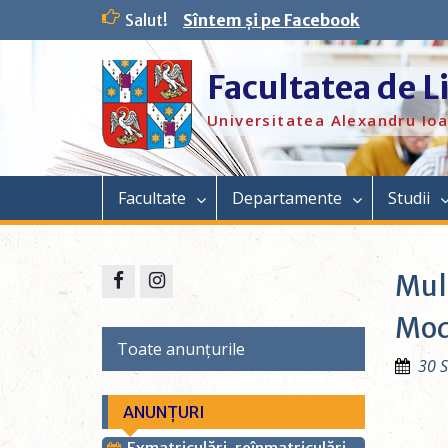
Salut!
Sîntem și pe Facebook
Facultatea de L
Universitatea Alexandru Ioa
Facultate
Departamente
Studii
Mult
Mod
Toate anunțurile
30 
ANUNȚURI