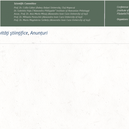
ităţi ştiinţifice
,
Anunțuri