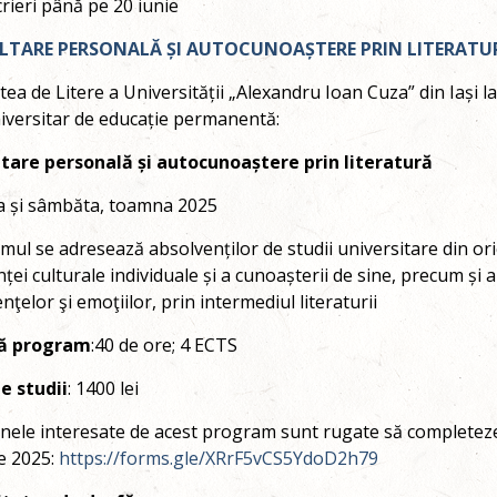
rieri până pe 20 iunie
LTARE PERSONALĂ ȘI AUTOCUNOAȘTERE PRIN LITERATU
tea de Litere a Universității „Alexandru Ioan Cuza” din Iași
iversitar de educație permanentă:
tare personală și autocunoaștere prin literatură
a și sâmbăta, toamna 2025
ul se adresează absolvenților de studii universitare din o
nței culturale individuale și a cunoașterii de sine, precum și a 
nţelor şi emoţiilor, prin intermediul literaturii
ă program
:40 de ore; 4 ECTS
e studii
: 1400 lei
nele interesate de acest program sunt rugate să completeze 
e 2025:
https://forms.gle/XRrF5vCS5YdoD2h79