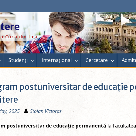
itere
n Cuza din Iași
Studenți
Internațional
Cercetare
Admit
gram postuniversitar de educație p
itere
May, 2025
Stoian Victoras
m postuniversitar de educație permanentă
la Facultatea