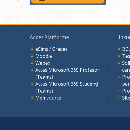
Acces Platforme
Linkur
eSims / Grades
BCU
Moodle
Tes
Webex
Sol
Acces Microsoft 365 Profesori
car
(Teams)
Pro
Acces Microsoft 365 Studenţi
per
(Teams)
Pro
Memsource
Sit