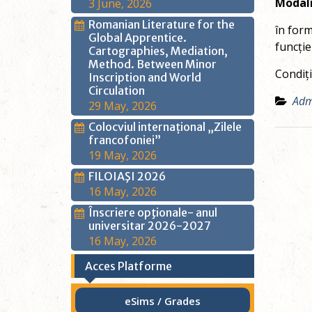
Modali
3 June, 2026
Romanian Literature for the
în form
Global Apprentice.
funcție
Cartographies, Mediation,
Method. Between Minor
Condiți
Inscription and World
Circulation
Adm
29 May, 2026
Colocviul internațional „Zilele
francofoniei”
Post
19 May, 2026
navig
FILOIAŞI 2026
16 May, 2026
Înscriere opţionale- anul
universitar 2026-2027
16 May, 2026
Acces Platforme
eSims / Grades