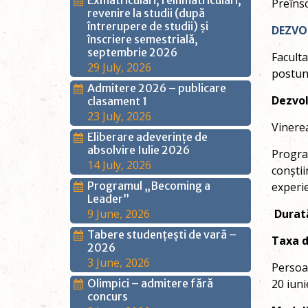
Exmatriculări, reînmatriculări,
Preînsc
revenire la studii (după
întrerupere de studii) și
DEZVO
înscriere semestrială,
septembrie 2026
Faculta
29 July, 2026
postun
Admitere 2026 – publicare
Dezvol
clasament 1
23 July, 2026
Vinere
Eliberare adeverințe de
absolvire Iulie 2026
Program
14 July, 2026
conștii
Programul „Becoming a
experie
Leader”
9 June, 2026
Durat
Tabere studențești de vară –
Taxa d
2026
3 June, 2026
Persoa
Olimpici – admitere fără
20 iuni
concurs