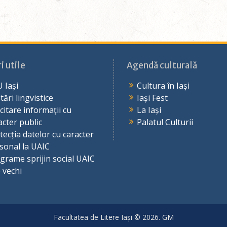
i utile
Agendă culturală
 Iași
Cultura în Iași
tări lingvistice
Iași Fest
icitare informații cu
La Iași
acter public
Palatul Culturii
tecția datelor cu caracter
sonal la UAIC
grame sprijin social UAIC
e vechi
Facultatea de Litere Iași © 2026. GM