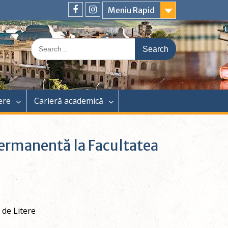
Meniu Rapid
Facebook
Instagram
Search
for:
ere
Carieră academică
ermanentă la Facultatea
 de Litere