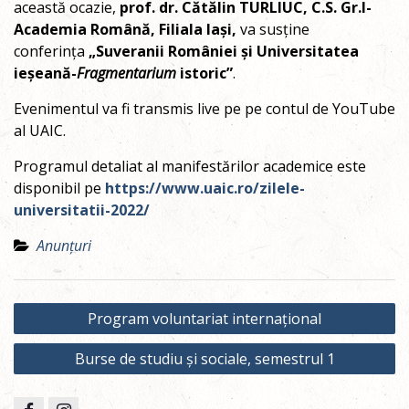
această ocazie,
prof. dr. Cătălin TURLIUC, C.S. Gr.I-
Academia Română, Filiala Iași,
va susține
conferința
„Suveranii României și Universitatea
ieșeană-
Fragmentarium
istoric”
.
Evenimentul va fi transmis live pe pe contul de YouTube
al UAIC.
Programul detaliat al manifestărilor academice este
disponibil pe
https://www.uaic.ro/zilele-
universitatii-2022/
Anunțuri
Post
Program voluntariat internațional
navigation
Burse de studiu și sociale, semestrul 1