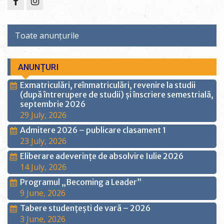
Facebook
Instagram
Toate anunțurile
ANUNȚURI
Exmatriculări, reînmatriculări, revenire la studii
(după întrerupere de studii) și înscriere semestrială,
septembrie 2026
29 July, 2026
Admitere 2026 – publicare clasament 1
23 July, 2026
Eliberare adeverințe de absolvire Iulie 2026
14 July, 2026
Programul „Becoming a Leader”
9 June, 2026
Tabere studențești de vară – 2026
3 June, 2026