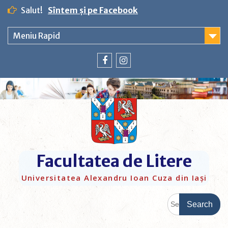
Salut!
Sîntem și pe Facebook
Meniu Rapid
Facultatea de Litere
Universitatea Alexandru Ioan Cuza din Iași