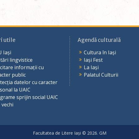
i utile
Agendă culturală
 Iași
Cultura în Iași
tări lingvistice
Iași Fest
icitare informații cu
La Iași
acter public
Palatul Culturii
tecția datelor cu caracter
sonal la UAIC
grame sprijin social UAIC
e vechi
Facultatea de Litere Iași © 2026. GM