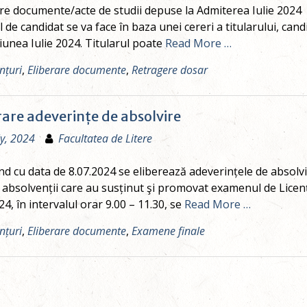
re documente/acte de studii depuse la Admiterea Iulie 2024 
 de candidat se va face în baza unei cereri a titularului, cand
iunea Iulie 2024. Titularul poate
Read More …
nțuri
,
Eliberare documente
,
Retragere dosar
rare adeverințe de absolvire
ly, 2024
Facultatea de Litere
d cu data de 8.07.2024 se eliberează adeverințele de absolvir
absolvenții care au susținut şi promovat examenul de Licenț
24, în intervalul orar 9.00 – 11.30, se
Read More …
nțuri
,
Eliberare documente
,
Examene finale