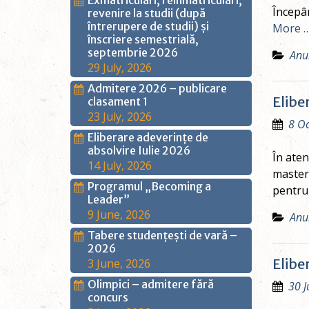
Exmatriculări, reînmatriculări,
Începân
revenire la studii (după
întrerupere de studii) și
More 
înscriere semestrială,
septembrie 2026
Anu
29 July, 2026
Admitere 2026 – publicare
Elibe
clasament 1
23 July, 2026
8 Oc
Eliberare adeverințe de
absolvire Iulie 2026
În aten
14 July, 2026
master 
Programul „Becoming a
pentru 
Leader”
9 June, 2026
Anu
Tabere studențești de vară –
2026
Elibe
3 June, 2026
Olimpici – admitere fără
30 J
concurs