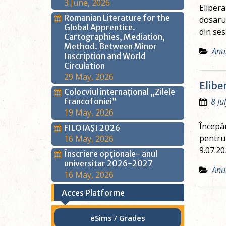
3 June, 2026
Elibera
Romanian Literature for the
dosarul
Global Apprentice.
din ses
Cartographies, Mediation,
Method. Between Minor
Anu
Inscription and World
Circulation
29 May, 2026
Elibe
Colocviul internațional „Zilele
francofoniei”
8 Ju
19 May, 2026
Începân
FILOIAŞI 2026
pentru 
16 May, 2026
9.07.20
Înscriere opţionale- anul
universitar 2026-2027
Anu
16 May, 2026
Acces Platforme
eSims / Grades