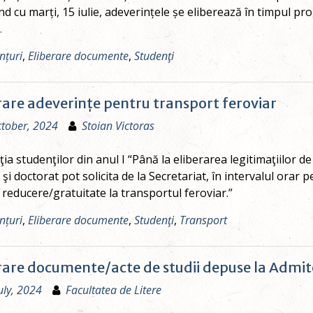
d cu marți, 15 iulie, adeverințele șe eliberează în timpul pr
…
nțuri
,
Eliberare documente
,
Studenţi
rare adeverințe pentru transport feroviar
tober, 2024
Stoian Victoras
ţia studenţilor din anul I “Până la eliberarea legitimaţiilor de 
şi doctorat pot solicita de la Secretariat, în intervalul orar
reducere/gratuitate la transportul feroviar.”
nțuri
,
Eliberare documente
,
Studenţi
,
Transport
rare documente/acte de studii depuse la Admit
uly, 2024
Facultatea de Litere