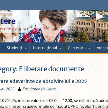
itere
n Cuza din Iași
Studenți
Internațional
Cercetare
Admit
egory:
Eliberare documente
rare adeverințe de absolvire Iulie 2025
uly, 2025
Facultatea de Litere
4.07.2025, în intervalul orar 08.00 – 12.00, se eliberează ade
nță și master și adeverințele de modul DPPD nivelul 1 pentru a