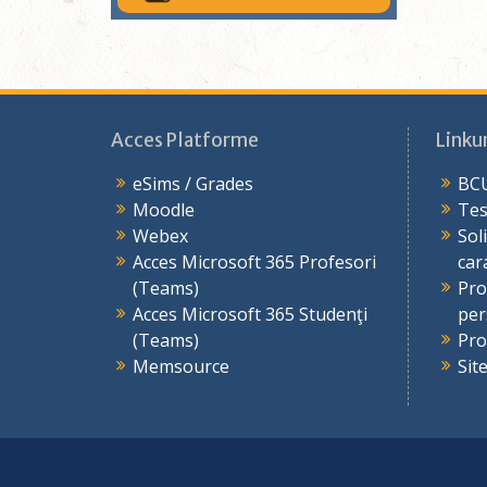
Acces Platforme
Linkur
eSims / Grades
BCU
Moodle
Tes
Webex
Sol
Acces Microsoft 365 Profesori
car
(Teams)
Pro
Acces Microsoft 365 Studenţi
per
(Teams)
Pro
Memsource
Sit