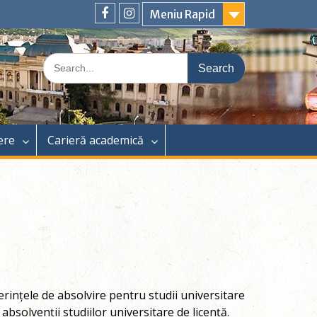
Meniu Rapid
Facebook
Instagram
Search
for:
ere
Carieră academică
verințele de absolvire pentru studii universitare
bsolvenții studiilor universitare de licență.