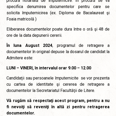
procura notarială de împuternicire. În procură se va
specifica denumirea documentelor pentru care se
solicita împuternicirea (ex. Diploma de Bacalaureat şi
Foaia matricolă )
Eliberarea documentelor poate dura între o oră şi 48 de
ore de la data depunerii cererii.
În luna August 2024
, programul de retragere a
documentelor în original depuse la dosarul de candidat la
Admitere este:
LUNI – VINERI, în intervalul orar 9.00 – 12.00
Candidaţii sau persoanele împuternicite se vor prezenta
cu cartea de identitate şi cererea de retragere a
documentelor la Secretariatul Facultăţii de Litere.
Vă rugăm să respectaţi acest program, pentru a nu
fi nevoiţi să reveniţi în altă zi pentru retragerea
documentelor.