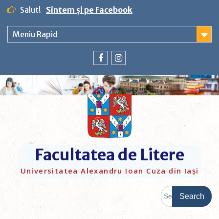
Salut!
Sîntem și pe Facebook
Meniu Rapid
Facultatea de Litere
Universitatea Alexandru Ioan Cuza din Iași