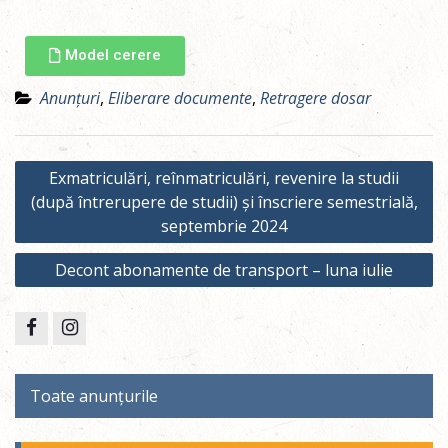
Model cerere
Anunțuri
,
Eliberare documente
,
Retragere dosar
Exmatriculări, reînmatriculări, revenire la studii
(după întrerupere de studii) și înscriere semestrială,
septembrie 2024
Decont abonamente de transport – luna iulie
Toate anunțurile