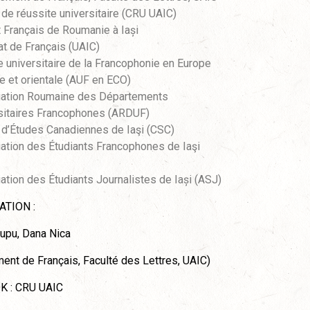
 de réussite universitaire (CRU UAIC)
ut Français de Roumanie à Iași
at de Français (UAIC)
 universitaire de la Francophonie en Europe
le et orientale (AUF en ECO)
ation Roumaine des Départements
sitaires Francophones (ARDUF)
 d’Études Canadiennes de Iaşi (CSC)
ation des Étudiants Francophones de Iaşi
ation des Étudiants Journalistes de Iași (ASJ)
ATION :
upu, Dana Nica
ent de Français, Faculté des Lettres, UAIC)
 : CRU UAIC