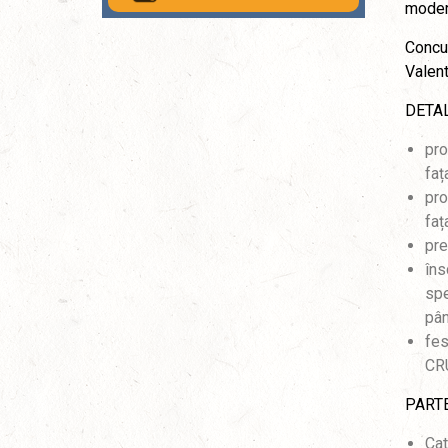
moder
Concur
Valent
DETAL
pro
faț
pro
faț
pre
îns
spe
pân
fes
CR
PARTE
Cat