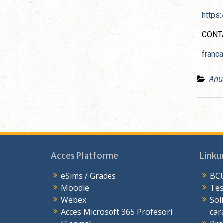
https
CONT
franc
Anu
Acces Platforme
Linkur
eSims / Grades
BCU
Moodle
Tes
Webex
Sol
Acces Microsoft 365 Profesori
car