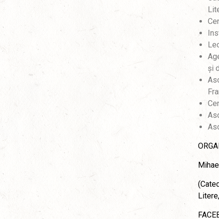
Lit
Cen
Ins
Lec
Age
și 
Aso
Fr
Cen
Aso
Aso
ORGA
Mihae
(Cated
Litere
FACEB