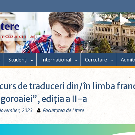
itere
n Cuza din Iași
Studenți
Internațional
Cercetare
Admit
urs de traduceri din/în limba fran
goroaiei”, ediția a II-a
November, 2023
Facultatea de Litere