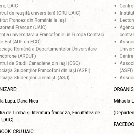
ere, UAIC
Centre
trul de reușită universitară (CRU UAIC)
Instit
titut Francez din România la Iași
Lector
toratul Francez (UAIC)
Agence
nția universitară a Francofoniei în Europa Centrală
centra
de Est (AUF en ECO)
Associ
ciația Română a Departamentelor Universitare
Univer
ancofone (ARDUF)
Centre
trul de Studii Canadiene din Iași (CSC)
Associ
ciația Studenților Francofoni din Iași (ASFI)
(ASFI)
ciația Studenților Jurnaliști (ASJ)
Associ
NIZARE:
ORGANIS
la Lupu, Dana Nica
Mihaela L
ra de Limbă și literatură franceză, Facultatea de
(Départem
, UAIC)
FACEBOOK
OOK: CRU UAIC