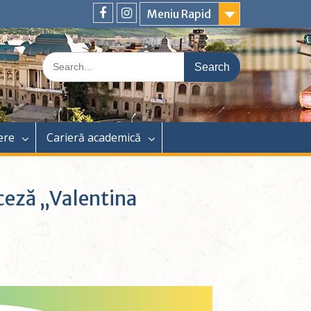
Meniu Rapid
ere
Carieră academică
ceză „Valentina