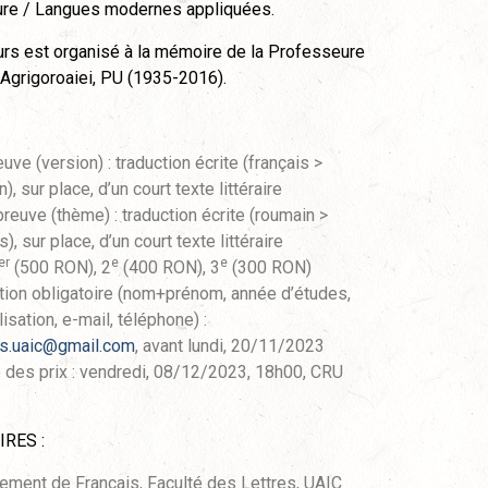
ature / Langues modernes appliquées.
rs est organisé à la mémoire de la Professeure
 Agrigoroaiei, PU (1935-2016).
:
uve (version) : traduction écrite (français >
), sur place, d’un court texte littéraire
reuve (thème) : traduction écrite (roumain >
s), sur place, d’un court texte littéraire
er
e
e
(500 RON), 2
(400 RON), 3
(300 RON)
ption obligatoire (nom+prénom, année d’études,
isation, e-mail, téléphone) :
is.uaic@gmail.com
, avant lundi, 20/11/2023
 des prix : vendredi, 08/12/2023, 18h00, CRU
RES :
ement de Français, Faculté des Lettres, UAIC