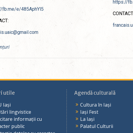
https://
://fb.me/e/485AphYl5
CONTACT
ACT:
francais.
ais.uaic@gmail.com
nțuri
i utile
Agendă culturală
 Iași
Cultura în Iași
tări lingvistice
Iași Fest
icitare informații cu
La Iași
acter public
Palatul Culturii