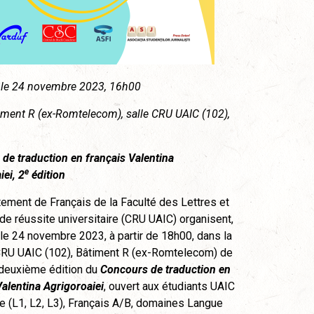
 le 24 novembre 2023, 16h00
iment R (ex-Romtelecom), salle CRU UAIC (102),
de traduction en français
Valentina
e
iei,
2
édition
ement de Français de la Faculté des Lettres et
 de réussite universitaire (CRU UAIC) organisent,
 le 24 novembre 2023, à partir de 18h00, dans la
CRU UAIC (102), Bâtiment R (ex-Romtelecom) de
a deuxième édition du
Concours de traduction en
Valentina Agrigoroaiei
, ouvert aux étudiants UAIC
e (L1, L2, L3), Français A/B, domaines Langue