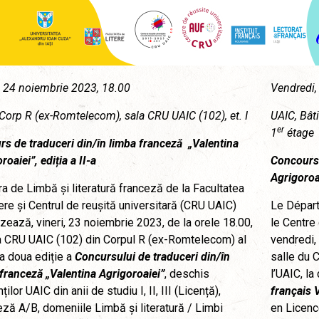
, 24 noiembrie 2023, 18.00
Vendredi,
Corp R (ex-Romtelecom), sala CRU UAIC (102), et. I
UAIC, Bât
er
1
étage
rs de traduceri din/în limba franceză
„Valentina
roaiei”,
ediția a II-a
Concours 
Agrigoroa
a de Limbă și literatură franceză de la Facultatea
ere și Centrul de reușită universitară (CRU UAIC)
Le Départ
zează, vineri, 23 noiembrie 2023, de la orele 18.00,
le Centre
a CRU UAIC (102) din Corpul R (ex-Romtelecom) al
vendredi,
a doua ediție a
Concursului de traduceri din/în
salle du 
franceză „Valentina Agrigoroaiei”
, deschis
l’UAIC, l
ilor UAIC din anii de studiu I, II, III (Licență),
français 
ză A/B, domeniile Limbă și literatură / Limbi
en Licenc