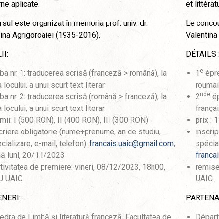
ne aplicate.
et littér
sul este organizat în memoria prof. univ. dr.
Le concou
ina Agrigoroaiei (1935-2016).
Valentina
II:
DÉTAILS 
e
ba nr. 1: traducerea scrisă (franceză > română), la
1
épre
a locului, a unui scurt text literar
roumain
nde
ba nr. 2: traducerea scrisă (română > franceză), la
2
ép
a locului, a unui scurt text literar
françai
mii: I (500 RON), II (400 RON), III (300 RON)
prix : 1
criere obligatorie (nume+prenume, an de studiu,
inscri
cializare, e-mail, telefon):
francais.uaic@gmail.com
,
spécial
ă luni, 20/11/2023
franca
tivitatea de premiere: vineri, 08/12/2023, 18h00,
remise
U UAIC
UAIC
NERI:
PARTENAI
edra de Limbă și literatură franceză, Facultatea de
Départ