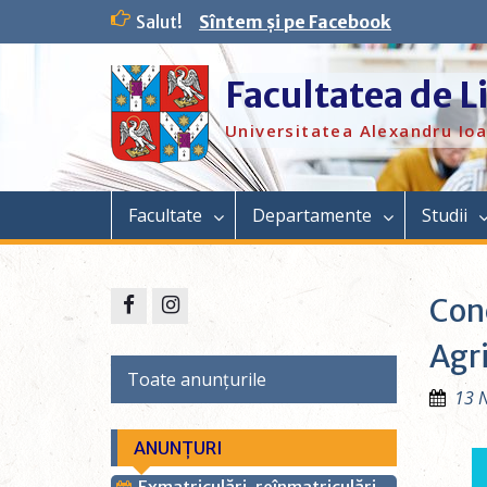
Salut!
Sîntem și pe Facebook
Facultatea de L
Universitatea Alexandru Ioa
Facultate
Departamente
Studii
Conc
Agri
Toate anunțurile
13 
ANUNȚURI