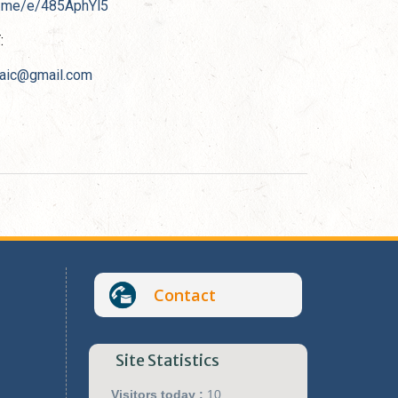
fb.me/e/485AphYl5
:
uaic@gmail.com
Contact
Site Statistics
Visitors today :
10