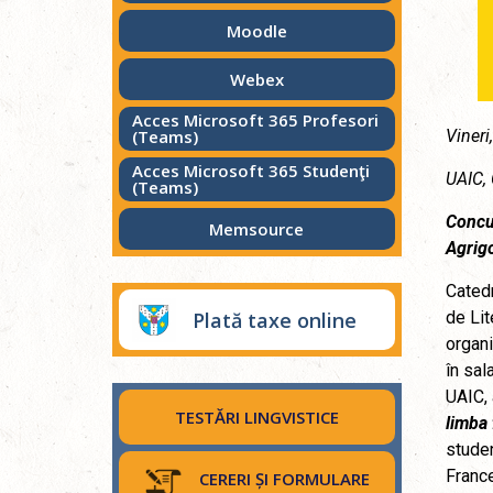
Moodle
Webex
Acces Microsoft 365 Profesori
(Teams)
Vineri
Acces Microsoft 365 Studenţi
UAIC, 
(Teams)
Concu
Memsource
Agrigo
Catedr
Plată taxe online
de Lit
organi
în sal
UAIC, 
TESTĂRI LINGVISTICE
limba 
studenț
France
CERERI ȘI FORMULARE