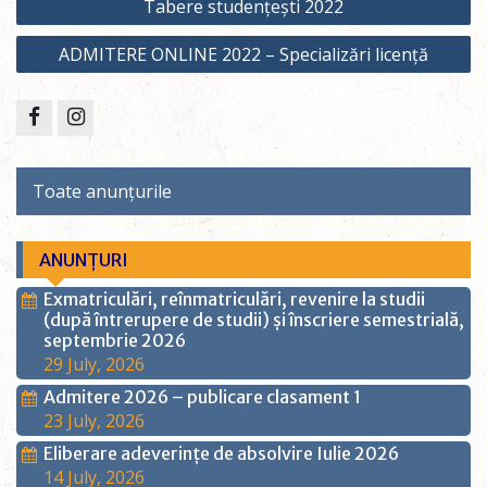
Tabere studențești 2022
navigation
ADMITERE ONLINE 2022 – Specializări licență
Facebook
Instagram
Toate anunțurile
ANUNȚURI
Exmatriculări, reînmatriculări, revenire la studii
(după întrerupere de studii) și înscriere semestrială,
septembrie 2026
29 July, 2026
Admitere 2026 – publicare clasament 1
23 July, 2026
Eliberare adeverințe de absolvire Iulie 2026
14 July, 2026