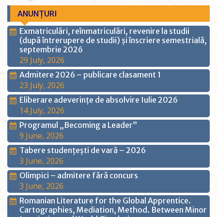
ANUNȚURI
Exmatriculări, reînmatriculări, revenire la studii
(după întrerupere de studii) și înscriere semestrială,
septembrie 2026
29 July, 2026
Admitere 2026 – publicare clasament 1
23 July, 2026
Eliberare adeverințe de absolvire Iulie 2026
14 July, 2026
Programul „Becoming a Leader”
9 June, 2026
Tabere studențești de vară – 2026
3 June, 2026
Olimpici – admitere fără concurs
3 June, 2026
Romanian Literature for the Global Apprentice.
Cartographies, Mediation, Method. Between Minor