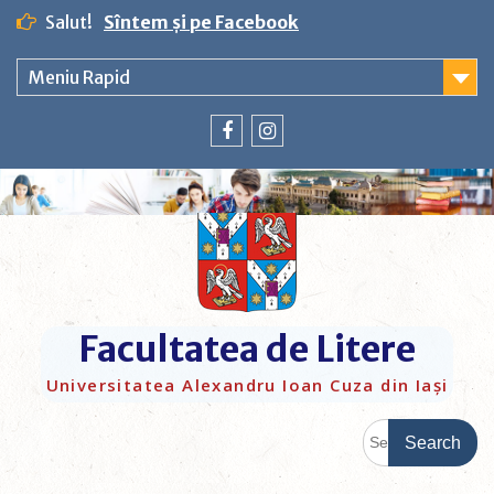
Salut!
Sîntem și pe Facebook
Meniu Rapid
Facultatea de Litere
Universitatea Alexandru Ioan Cuza din Iași