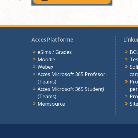
Acces Platforme
Linkur
eSims / Grades
BCU
Moodle
Tes
Webex
Sol
Acces Microsoft 365 Profesori
car
(Teams)
Pro
Acces Microsoft 365 Studenţi
per
(Teams)
Pro
Memsource
Sit