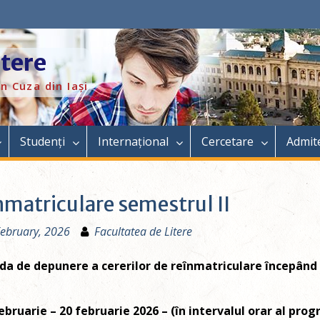
itere
n Cuza din Iași
Studenți
Internațional
Cercetare
Admit
nmatriculare semestrul II
ebruary, 2026
Facultatea de Litere
da de depunere a cererilor de reînmatriculare începând c
ebruarie – 20 februarie 2026 –
(în intervalul orar al prog