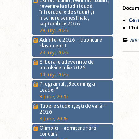
Exmatriculări, reînmatriculări,
revenire la studii (după
Docum
întrerupere de studii) și
înscriere semestrială,
Cer
septembrie 2026
Chit
29 July, 2026
Anu
Admitere 2026 – publicare
clasament 1
23 July, 2026
Post
Eliberare adeverințe de
absolvire Iulie 2026
navig
14 July, 2026
Programul „Becoming a
Leader”
9 June, 2026
Tabere studențești de vară –
2026
3 June, 2026
Olimpici – admitere fără
concurs