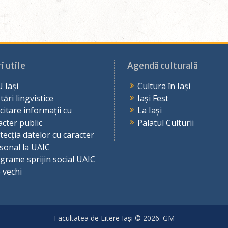
i utile
Agendă culturală
 Iași
Cultura în Iași
tări lingvistice
Iași Fest
icitare informații cu
La Iași
acter public
Palatul Culturii
tecția datelor cu caracter
sonal la UAIC
grame sprijin social UAIC
e vechi
Facultatea de Litere Iași © 2026. GM