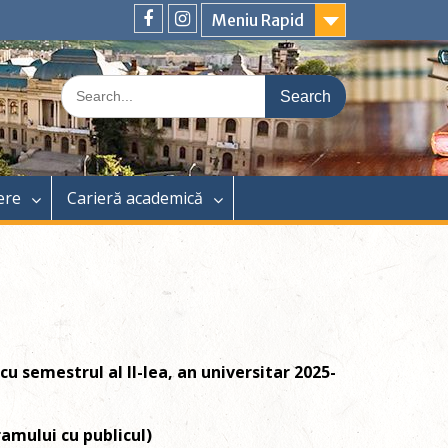
Meniu Rapid
Facebook
Instagram
Search
for:
ere
Carieră academică
u semestrul al II-lea, an universitar 2025-
ramului cu publicul)