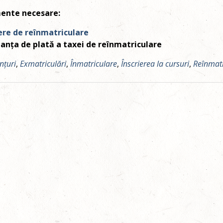
ente necesare:
ere de reînmatriculare
anța de plată a taxei de reînmatriculare
nțuri
,
Exmatriculări
,
Înmatriculare
,
Înscrierea la cursuri
,
Reînmatr
ation