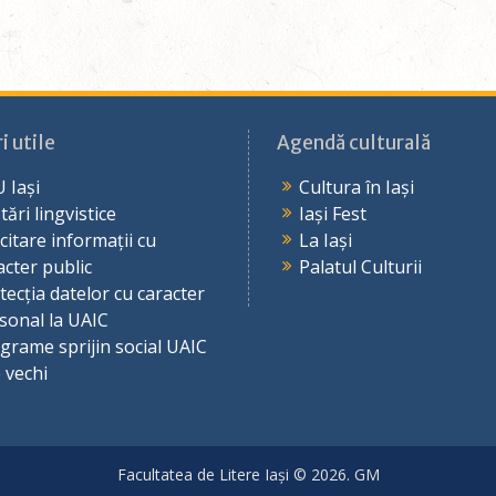
i utile
Agendă culturală
 Iași
Cultura în Iași
tări lingvistice
Iași Fest
icitare informații cu
La Iași
acter public
Palatul Culturii
tecția datelor cu caracter
sonal la UAIC
grame sprijin social UAIC
e vechi
Facultatea de Litere Iași © 2026. GM