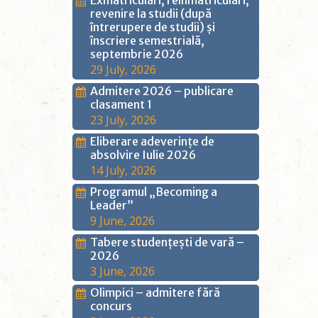
Exmatriculări, reînmatriculări,
revenire la studii (după
întrerupere de studii) și
înscriere semestrială,
septembrie 2026
29 July, 2026
Admitere 2026 – publicare
clasament 1
23 July, 2026
Eliberare adeverințe de
absolvire Iulie 2026
14 July, 2026
Programul „Becoming a
Leader”
9 June, 2026
Tabere studențești de vară –
2026
3 June, 2026
Olimpici – admitere fără
concurs