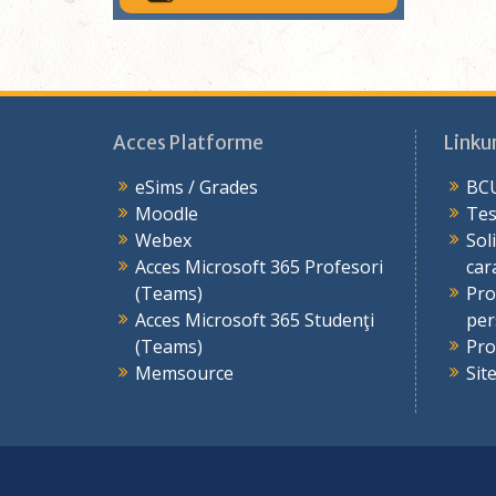
Acces Platforme
Linkur
eSims / Grades
BCU
Moodle
Tes
Webex
Sol
Acces Microsoft 365 Profesori
car
(Teams)
Pro
Acces Microsoft 365 Studenţi
per
(Teams)
Pro
Memsource
Sit