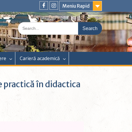
Meniu Rapid
ere
Carieră academică
 practică în didactica