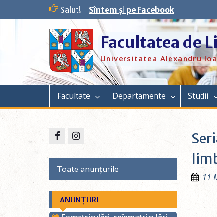
Salut!
Sîntem și pe Facebook
Facultatea de L
Universitatea Alexandru Ioa
Facultate
Departamente
Studii
Seri
limb
Toate anunțurile
11 
ANUNȚURI