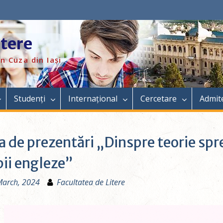
itere
n Cuza din Iași
Studenți
Internațional
Cercetare
Admit
a de prezentări „Dinspre teorie spre
ii engleze”
March, 2024
Facultatea de Litere