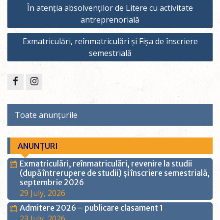
Post
În atenția absolvenților de Litere cu activitate
navigation
antreprenorială
Exmatriculări, reînmatriculări și Fișa de înscriere
semestrială
Facebook
Instagram
Toate anunțurile
ANUNȚURI
Exmatriculări, reînmatriculări, revenire la studii
(după întrerupere de studii) și înscriere semestrială,
septembrie 2026
29 July, 2026
Admitere 2026 – publicare clasament 1
23 July, 2026