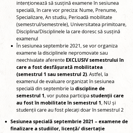
intenționează să susțină examene în sesiunea
specială, în care vor preciza: Nume, Prenume,
Specializare, An studiu, Perioadă mobilitate
(semestrul/semestrele), Universitatea primitoare,
Disciplina/Disciplinele la care doresc să susțină
examenul
În sesiunea septembrie 2021, se vor organiza
examene la disciplinele nepromovate sau
neechivalate aferente
EXCLUSIV semestrului în
care a fost desfășurată mobilitatea
(semestrul 1 sau semestrul 2)
. Astfel, la
examenul de evaluare organizat în sesiunea
specială din septembrie la
discipline de
semestrul 1
, vor putea participa
studenții care
au fost în mobilitate în semestrul 1
, NU și
studenții care au fost plecați doar în semestrul 2
Sesiunea specială septembrie 2021 – examene de
finalizare a studiilor, licență/ disertație