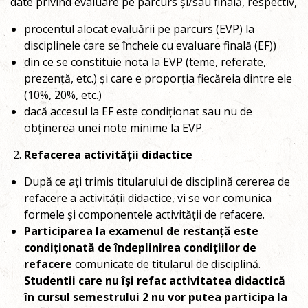
date privind evaluare pe parcurs și/sau finală, respectiv,
procentul alocat evaluării pe parcurs (EVP) la
disciplinele care se încheie cu evaluare finală (EF))
din ce se constituie nota la EVP (teme, referate,
prezență, etc.) și care e proporția fiecăreia dintre ele
(10%, 20%, etc.)
dacă accesul la EF este condiționat sau nu de
obținerea unei note minime la EVP.
Refacerea activității didactice
După ce ați trimis titularului de disciplină cererea de
refacere a activității didactice, vi se vor comunica
formele și componentele activității de refacere.
Participarea la examenul de restanță este
condiționată de îndeplinirea condițiilor de
refacere
comunicate de titularul de disciplină.
Studentii care nu își refac activitatea didactică
în cursul semestrului 2 nu vor putea participa la