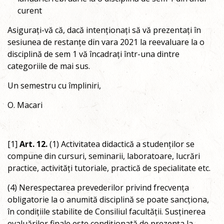
curent
Asigurați-vă că, dacă intenționați să vă prezentați în
sesiunea de restanțe din vara 2021 la reevaluare la o
disciplină de sem 1 vă încadrați într-una dintre
categoriile de mai sus.
Un semestru cu împliniri,
O. Macari
[1]
Art. 12.
(1) Activitatea didactică a studenților se
compune din cursuri, seminarii, laboratoare, lucrări
practice, activități tutoriale, practică de specialitate etc.
(4) Nerespectarea prevederilor privind frecvența
obligatorie la o anumită disciplină se poate sancționa,
în condițiile stabilite de Consiliul facultății. Susținerea
evaluărilor finale este condiționată de prezența la