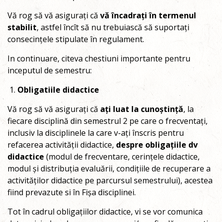
Vă rog să vă asigurați că
vă încadrați în termenul
stabilit
, astfel încît să nu trebuiască să suportați
consecințele stipulate în regulament.
In continuare, citeva chestiuni importante pentru
inceputul de semestru:
Obligatiile didactice
Vă rog să vă asigurați că
ați luat la cunoștință
, la
fiecare disciplină din semestrul 2 pe care o frecventați,
inclusiv la disciplinele la care v-ați înscris pentru
refacerea activității didactice,
despre obligațiile dv
didactice
(modul de frecventare, cerințele didactice,
modul și distribuția evaluării, condițiile de recuperare a
activităților didactice pe parcursul semestrului), acestea
fiind prevazute si în Fișa disciplinei.
Tot în cadrul obligațiilor didactice, vi se vor comunica