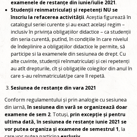
examenele de restanțe din iunie/iulie 2021
.
Studenții reinmatriculați și repetenți NU se
înscriu la refacerea activității
. Aceștia figurează în
catalogul seriei curente și au exact același regim –
inclusiv în privința obligațiilor didactice – ca studenții
din seria curentă, putînd, în condițiile în care nivelul
de îndeplinire a obligațiilor didactice le permite, să
participe si la examenele din sesiunea de drept. Cu
alte cuvinte, studenții reînmatriculați și cei repetenți
au atît drepturile, cît și obligațiile colegilor din anul în
care s-au reînmatriculat/pe care îl repetă.
Sesiunea de restanțe din vara 2021
Conform regulamentului și prin analogie cu sesiunea
din iarnă,
în sesiunea din vară se organizează doar
examene de sem 2
. Totuși,
prin excepție și pentru
ultima dată, în sesiunea de restanțe iunie 2021 se
vor putea organiza și examene de semestrul 1
, la
care vor putea participa
exclusiv