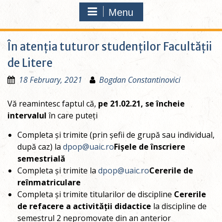
Menu
În atenția tuturor studenților Facultății
de Litere
18 February, 2021
Bogdan Constantinovici
Vă reamintesc faptul că,
pe 21.02.21, se încheie
intervalul
în care puteți
Completa și trimite (prin șefii de grupă sau individual,
după caz) la
dpop@uaic.ro
Fișele de înscriere
semestrială
Completa și trimite la
dpop@uaic.ro
Cererile de
reînmatriculare
Completa și trimite titularilor de discipline
Cererile
de refacere a activității didactice
la discipline de
semestrul 2 nepromovate din an anterior