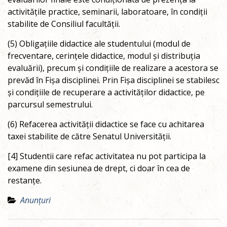
activitățile practice, seminarii, laboratoare, în condiții
stabilite de Consiliul facultății.
(5) Obligațiile didactice ale studentului (modul de
frecventare, cerințele didactice, modul și distribuția
evaluării), precum și condițiile de realizare a acestora se
prevăd în Fișa disciplinei. Prin Fișa disciplinei se stabilesc
și condițiile de recuperare a activităților didactice, pe
parcursul semestrului.
(6) Refacerea activității didactice se face cu achitarea
taxei stabilite de către Senatul Universității.
[4] Studentii care refac activitatea nu pot participa la
examene din sesiunea de drept, ci doar în cea de
restanțe.
Anunțuri