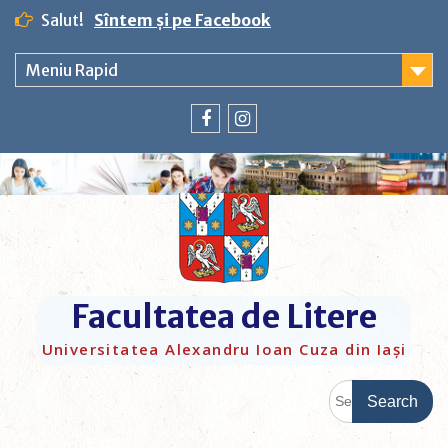
Salut!
Sîntem și pe Facebook
Meniu Rapid
Facultatea de Litere
Universitatea Alexandru Ioan Cuza din Iași