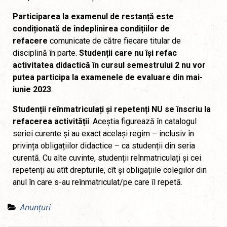
Participarea la examenul de restanță este
condiționată de îndeplinirea condițiilor de
refacere
comunicate de către fiecare titular de
disciplină în parte.
Studenții care nu își refac
activitatea didactică în cursul semestrului 2 nu vor
putea participa la examenele de evaluare din mai-
iunie 2023
.
Studenții reînmatriculați și repetenți NU se înscriu la
refacerea activității
. Aceștia figurează în catalogul
seriei curente și au exact același regim – inclusiv în
privința obligațiilor didactice – ca studenții din seria
curentă. Cu alte cuvinte, studenții reînmatriculați și cei
repetenți au atît drepturile, cît și obligațiile colegilor din
anul în care s-au reînmatriculat/pe care îl repetă.
Anunțuri