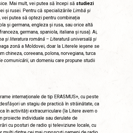
sice. Mai mult, vei putea să începi să
studiezi
ei și rusei. Pentru că specializările
Limbă și
 vei putea să optezi pentru combinația
la și germana, engleza și rusa, sau orice altă
anceza, germana, spaniola, italiana și rusa). Ai,
a și literatura română
– Literatură universală și
treaga zonă a Moldovei, doar la Literele ieșene se
ecum chineza, coreeana, polona, norvegiana, turca
le comunicării
, un domeniu care propune studii
rograme internaționale de tip ERASMUS+, cu peste
desfășori un stagiu de practică în străinătate, ca
 în activități extracurriculare (la Litere avem o
rin proiecte individuale sau derulate de
ări cu posturi de radio şi televiziune locale, cu
r mulți dintre cei mai cunoscuți oameni de radio