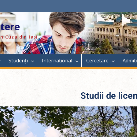
itere
n Cuza din Iași
Studenți
Internațional
Cercetare
Admit
Studii de lice
r