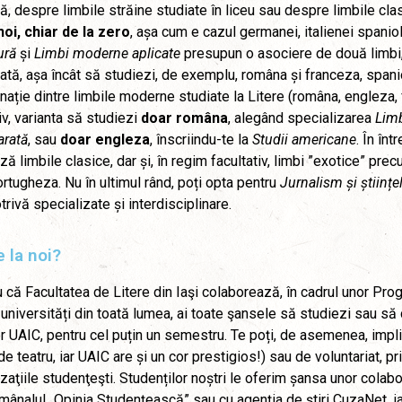
, despre limbile străine studiate în liceu sau despre limbile cla
noi, chiar de la zero
, așa cum e cazul germanei, italienei spaniol
ură
și
Limbi moderne aplicate
presupun o asociere de două limbi,
ată, așa încât să studiezi, de exemplu, româna și franceza, spanio
ație dintre limbile moderne studiate la Litere (româna, engleza, fr
iv, varianta să studiezi
doar
româna
, alegând specializarea
Limb
rată
, sau
doar
engleza
, înscriindu-te la
Studii americane
. În în
ză limbile clasice, dar și, în regim facultativ, limbi ”exotice” pr
rtugheza. Nu în ultimul rând, poți opta pentru
Jurnalism și științe
rivă specializate și interdisciplinare.
 la noi?
 că Facultatea de Litere din Iaşi colaborează, în cadrul unor P
universități din toată lumea, ai toate şansele să studiezi sau să 
r UAIC, pentru cel puțin un semestru. Te poți, de asemenea, implica
de teatru, iar UAIC are și un cor prestigios!) sau de voluntariat, p
zaţiile studenţeşti. Studenților noștri le oferim șansa unor colabor
ânalul „Opinia Studenţească” sau cu agenţia de ştiri CuzaNet, ia