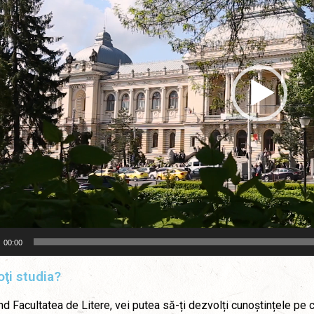
00:00
ţi studia?
d Facultatea de Litere, vei putea să-ți dezvolți cunoștințele pe car