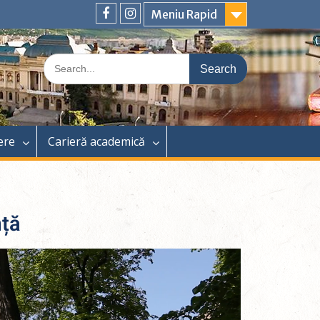
Meniu Rapid
ere
Carieră academică
nță