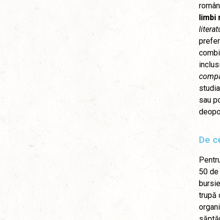
română
limbi 
literat
prefer
combin
inclus
compa
studia
sau po
deopot
De ce
Pentru
50 de 
bursie
trupă 
organi
săptăm