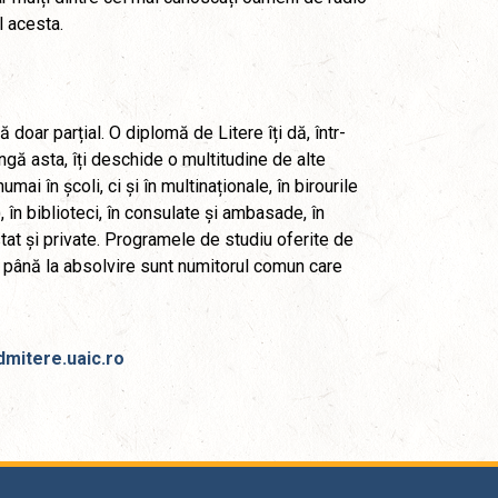
l acesta.
doar parțial. O diplomă de Litere îți dă, într-
ângă asta, îți deschide o multitudine de alte
ai în școli, ci și în multinaționale, în birourile
, în biblioteci, în consulate și ambasade, în
 stat și private. Programele de studiu oferite de
 până la absolvire sunt numitorul comun care
dmitere.uaic.ro