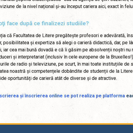
eviziune de la nivel național și-au început cariera aici, exact în felu
ţi face după ce finalizezi studiile?
ția că Facultatea de Litere pregătește profesori e adevărată, însă 
, posibilitatea și expertiza să alegi o carieră didactică, dar, pe l
i, iar cea mai bună dovadă e că îi găsim pe absolvenții noștri nu num
duceri și interpretariat (inclusiv în cele europene de la Bruxelles!)
urile de radio și televiziune, pe scurt, în mai toate instituțiile de
atea noastră și competențele dobândite de studenții de la Litere
de oportunități de carieră atât de diverse și de atractive.
scrierea și înscrierea online se pot realiza pe platforma
ea