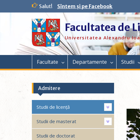
Salut!
Sîntem și pe Facebook
Facultatea de L
Universitatea Alexandru Ioa
Facultate
Departamente
Studii
Admitere
Studii de licență
Video
Playe
Studii de masterat
Studii de doctorat