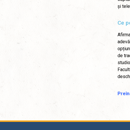
și tel
Ce po
Afirma
adevăr
opțiun
de tra
studio
Facult
deschi
Preîn